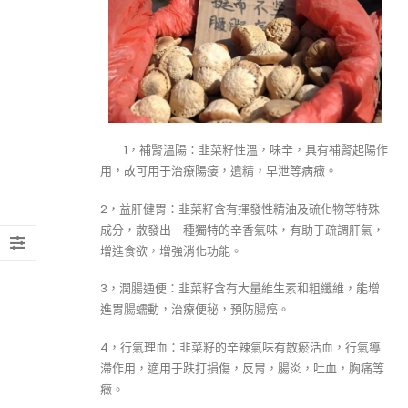
1，補腎溫陽：韭菜籽性溫，味辛，具有補腎起陽作
用，故可用于治療陽痿，遺精，早泄等病癥。
2，益肝健胃：韭菜籽含有揮發性精油及硫化物等特殊
成分，散發出一種獨特的辛香氣味，有助于疏調肝氣，
增進食欲，增強消化功能。
3，潤腸通便：韭菜籽含有大量維生素和粗纖維，能增
進胃腸蠕動，治療便秘，預防腸癌。
4，行氣理血：韭菜籽的辛辣氣味有散瘀活血，行氣導
滯作用，適用于跌打損傷，反胃，腸炎，吐血，胸痛等
癥。