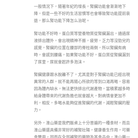
一般情況下，隨著年紀的增長，腎臟功能會漸漸地下
降，但是一些不好的生活習慣等也會導致腎功能提前衰
退，那么腎功能下降怎么治呢。
腎功能不好時，蛋白質等營養物質從腎臟漏出，通過尿
液排出體外，會出現精神不振，疲勞，乏力等沒勁兒的
感覺，腎臟的位置在腰部的脊柱兩側，所以腎臟有病
時，會感到腰痛，如果腎功能不好，蛋白質從腎臟漏到
了尿里，尿就會起許多泡沫。
腎臟健康跟水脫離不了，尤其是對于腎臟功能已經出現
異常的人群，就不能再隨心所欲的等到口渴再喝，容易
因為體內缺水，無法更快排出代謝產物，當積累越多時
給身體帶來的代謝負擔也就會越大，對病情會更加不
利，相反，多喝水能夠促進腎臟的代謝，減輕腎臟的壓
力。
另外，淮山藥是我們飯桌上十分普遍的一種食材，而且
淮山藥還具備非常好的補腎壯陽，健康養生作用，可藥
食雙用，因而在全部補腎的藥物及其食品中，淮山藥一