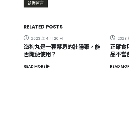
RELATED
POSTS
2023 年 5 月 15 日
2023 
藥，能
正確食用英國威馬，避免壯陽產
紅金偉
品不當使用導致身體不良反應。
你恢復
感！
READ MORE
READ MO