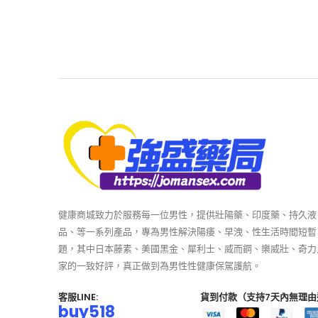
健康商城致力於服務每一位男性，提供壯陽藥、印度藥、持久液
品、等一系列產品，專為男性解決陽痿、早洩、性生活時間短暫
題，其中日本藤素、美國黑金、犀利士、威而鋼、樂威壯、奇力
家的一致好評，真正做到為男性性健康保駕護航。
客服LINE:
貨到付款（支持7天內無理由
buy518