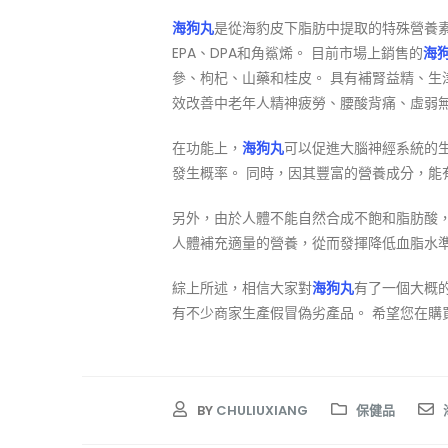
海狗丸
是從海豹皮下脂肪中提取的特殊營養素
EPA、DPA和角鯊烯。 目前市場上銷售的
海
參、枸杞、山藥和桂皮。 具有補腎益精、生
效改善中老年人精神疲勞、腰酸背痛、虛弱
在功能上，
海狗丸
可以促進大腦神經系統的
發生概率。 同時，因其豐富的營養成分，能
另外，由於人體不能自然合成不飽和脂肪酸
人體補充適量的營養，從而發揮降低血脂水
綜上所述，相信大家對
海狗丸
有了一個大概
有不少商家生產假冒偽劣產品。 希望您在購
BY
CHULIUXIANG
保健品