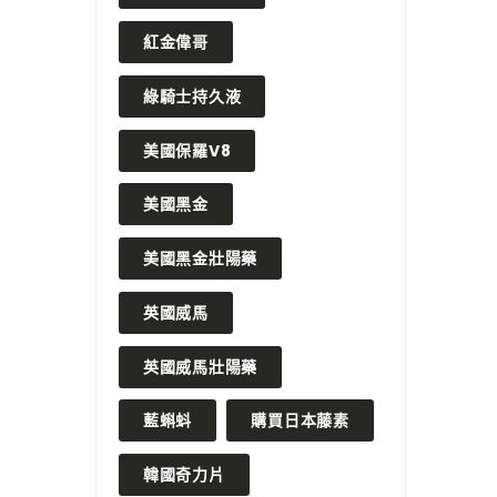
紅金偉哥
綠騎士持久液
美國保羅V8
美國黑金
美國黑金壯陽藥
英國威馬
英國威馬壯陽藥
藍蝌蚪
購買日本藤素
韓國奇力片