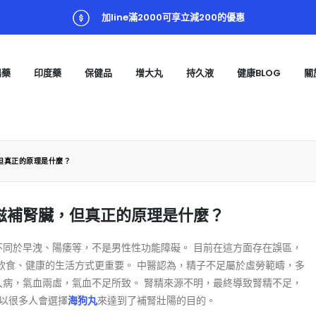
加line滿2000可享立減200的優惠
陽藥
印度藥
保健品
增大丸
持久液
健康BLOG
關
但真正的原理是什麼？
滋補腎臟，但真正的原理是什麼？
不同於早洩、陽痿等，不是男性性功能障礙。 目前在這方面存在誤區，
飲食、健康的生活方式更重要。 中醫認為，精子不足屬於虛勞範疇，多
久病，氣血兩虛，氣血不足所致。 腎精來源不明，最終導致腎精不足，
所以很多人會選擇
海狗丸
來達到了補腎壯陽的目的。