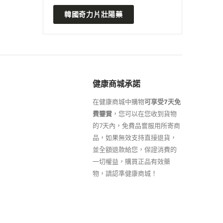
韓國奇力片壯陽藥
健康商城承諾
在健康商城中購物
可享受7天免
費鑒賞
，您可以在您收到貨物
的7天內，免費品嘗服用所寄商
品，如果無效支持直接退貨，
並全額退款給您，保證消費的
一切權益，購買正品有效藥
物，請認準健康商城！