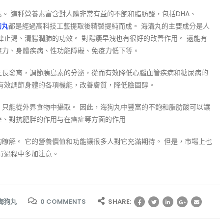
。 這種營養素富含對人體非常有益的不飽和脂肪酸，包括DHA、
狗丸
都是經過高科技工藝提取後精製提純而成。 海溝丸的主要成分是人
津止渴、清腸潤肺的功效。 對陽痿早洩也有很好的改善作用。 還能有
無力、身體疾病、性功能障礙、免疫力低下等。
生長發育，調節胰島素的分泌，從而有效降低心腦血管疾病和糖尿病的
有效調節身體的各項機能，改善膚質，降低膽固醇。
，只能從外界食物中攝取。 因此，海狗丸中豐富的不飽和脂肪酸可以讓
準、對抗肥胖的作用与在癌症等方面的作用
的瞭解。 它的營養價值和功能讓很多人對它充滿期待。 但是，市場上也
買過程中多加注意。
海狗丸
0 COMMENTS
SHARE: