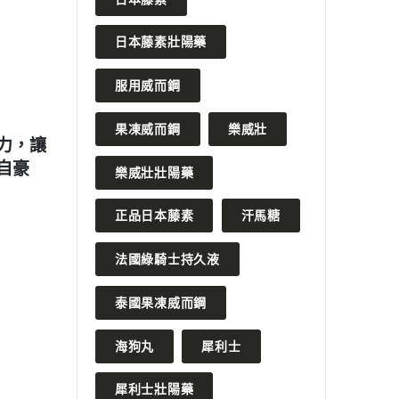
日本藤素壯陽藥
服用威而鋼
2024 年 6 月 15 日
2023 
果凍威而鋼
樂威壯
其三大
汗馬糖是什麼？有什麼作用？
美國黑
藥成分
樂威壯壯陽藥
READ MORE
有副作
正品日本藤素
汗馬糖
READ MO
法國綠騎士持久液
泰國果凍威而鋼
海狗丸
犀利士
犀利士壯陽藥