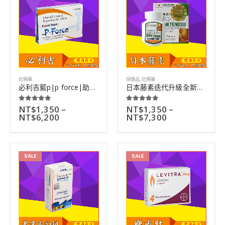
壯陽藥
保健品
,
壯陽藥
必利吉藍p|p force|助勃延時壯陽三效合一|高劑量壯陽藥|4粒
日本藤素迭代升級全新正品|男性滋陰補腎壯陽神器|16粒裝
NT$
1,350
–
NT$
1,350
–
5.00
out of 5
5.00
out of 5
NT$
6,200
NT$
7,300
SALE
SALE