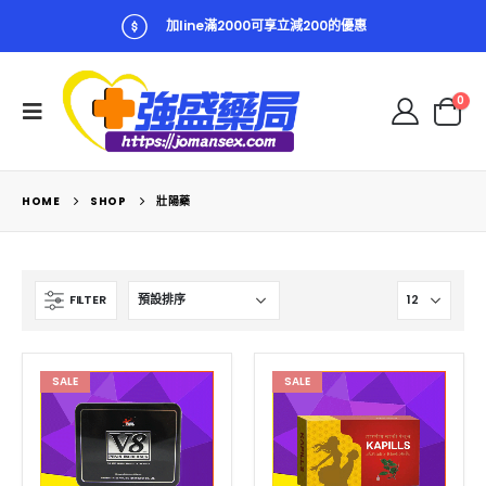
加line滿2000可享立減200的優惠
0
HOME
SHOP
壯陽藥
FILTER
SALE
SALE