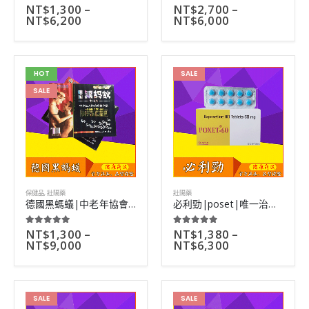
NT$
1,300
–
NT$
2,700
–
5.00
out of 5
4.50
out of 5
NT$
6,200
NT$
6,000
HOT
SALE
SALE
保健品
,
壯陽藥
壯陽藥
德國黑螞蟻|中老年協會推薦保健品|藥效持續120小時|24粒裝
必利勁|poset|唯一治療早洩產品|三倍延時功效|10粒/盒
NT$
1,300
–
NT$
1,380
–
5.00
out of 5
5.00
out of 5
NT$
9,000
NT$
6,300
SALE
SALE