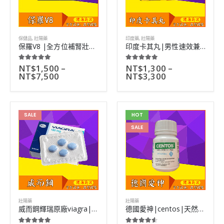
保健品
,
壯陽藥
印度藥
,
壯陽藥
保羅V8 |全方位補腎壯陽|主動勃起|中草藥成分|一盒3瓶
印度卡其丸|男性速效兼保養|純中草藥成分|無副作用|10顆
NT$
1,500
–
NT$
1,300
–
5.00
out of 5
5.00
out of 5
NT$
7,500
NT$
3,300
SALE
HOT
SALE
壯陽藥
壯陽藥
威而鋼輝瑞原廠viagra|首款治療勃起功能障礙藥物||4粒
德國愛神|centos|天然植物成分製作|男女通服壯陽藥|30粒