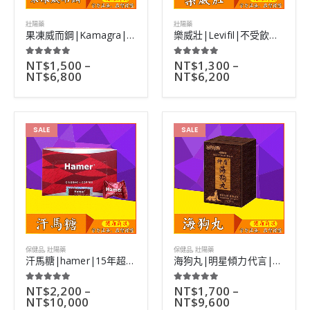
壯陽藥
壯陽藥
果凍威而鋼|Kamagra|全新水果味液態威|多種口味可選|7小包
樂威壯|Levifil|不受飲食限制|糖尿病ED患者最佳選擇|4粒
NT$
1,500
–
NT$
1,300
–
5.00
out of 5
5.00
out of 5
NT$
6,800
NT$
6,200
SALE
SALE
保健品
,
壯陽藥
保健品
,
壯陽藥
汗馬糖|hamer|15年超長研製|運動員補充精力首選|30粒裝
海狗丸|明星傾力代言|名貴中藥材製作|無副作用|50粒
NT$
2,200
–
NT$
1,700
–
5.00
out of 5
5.00
out of 5
NT$
10,000
NT$
9,600