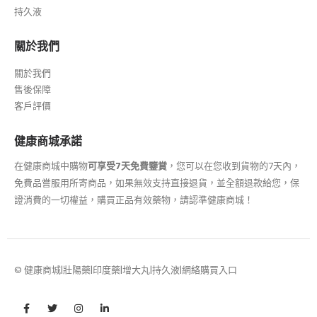
持久液
關於我們
關於我們
售後保障
客戶評價
健康商城承諾
在健康商城中購物
可享受7天免費鑒賞
，您可以在您收到貨物的7天內，
免費品嘗服用所寄商品，如果無效支持直接退貨，並全額退款給您，保
證消費的一切權益，購買正品有效藥物，請認準健康商城！
© 健康商城|壯陽藥|印度藥|增大丸|持久液|網絡購買入口