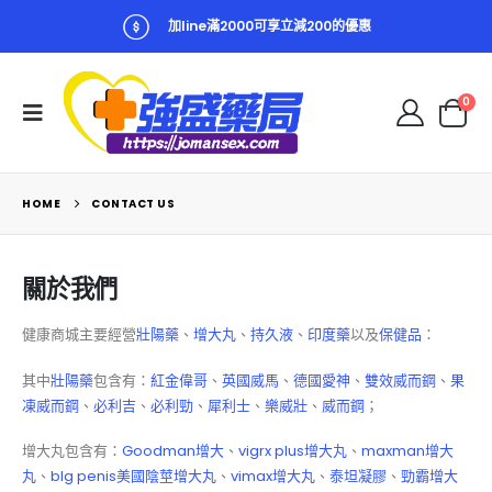
加line滿2000可享立減200的優惠
0
HOME
CONTACT US
關於我們
健康商城主要經營
壯陽藥
、
增大丸
、
持久液
、
印度藥
以及
保健品
：
其中
壯陽藥
包含有：
紅金偉哥
、
英國威馬
、
德國愛神
、
雙效威而鋼
、
果
凍威而鋼
、
必利吉
、
必利勁
、
犀利士
、
樂威壯
、
威而鋼
；
增大丸包含有：
Goodman增大
、
vigrx plus增大丸
、
maxman增大
丸
、
blg penis美國陰莖增大丸
、
vimax增大丸
、
泰坦凝膠
、
勁霸增大