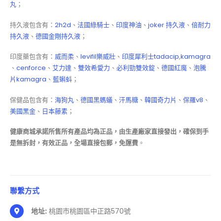
丸
；
持久液包含有：
2h2d
、
法國綠騎士
、
印度神油
、
joker 持久液
、
倍耐力
持久液
、
德國金剛持久液
；
印度藥包含有：
威而柔
、
levifil樂威壯
、
印度犀利士
tadacip
,
kamagra
、
cenforce
、
艾力達
、
雙效希愛力
、
必利勁
雙效錠
、
德國紅魔
、
泡騰
片
kamagra
、
藍蝌蚪
；
保健品包含有：
海狗丸
、
德國黑螞蟻
、
汗馬糖
、
韓國奇力片
、
保羅v8
、
美國黑金
、
日本藤素
；
健康商城承諾所售所有產品均為正品，由生產廠家直接發出，確保到手
是無拆封，有效正品，全場直接包郵，免運費
。
聯繫方式
地址:
桃園市桃園區中正路570號