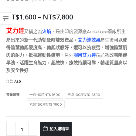
0
out of 5
NT$
1,600
–
NT$
7,800
艾力達
又稱之為
火焰
，是由印度製藥廠Ambitree藥廠所生
產出來的
新一代助勃延時雙效產品
，
艾力達效果
產生後
可以使
得陰莖勃起硬度高
，
勃起狀態好，還可以抗疲勞，增強陰莖肌
肉的耐力
，
抵抗運動性疲勞
，另外
服用艾力達
還能夠
改善陽痿
早洩、活躍生育能力，起效快，療效持續可靠，勃起質量高以
及安全性好
貨號:
ALD
套餐選擇
一盒*10粒NT$ 1600
三盒*30粒NT$ 4300
六盒*60粒NT$ 7800
加入購物車