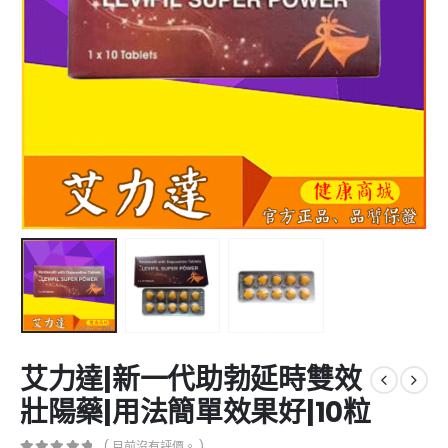
艾力達|新一代助勃延時雙效
壯陽藥|用法簡單效果好|10粒
( 目前沒有評價。 )