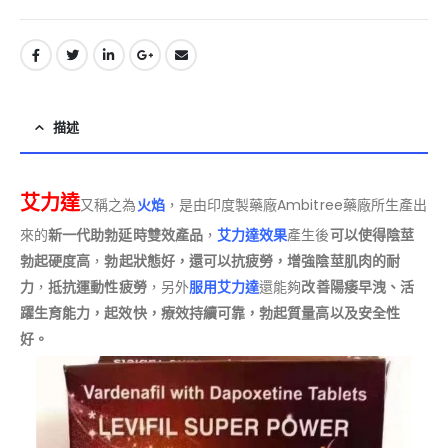
描述
艾力達
又稱之為
火焰
，是由印度製藥廠Ambitree藥廠所生產出
來的
新一代助勃延時雙效產品
，
艾力達效果
產生後
可以使得陰莖
勃起硬度高
，
勃起狀態好，還可以抗疲勞，增強陰莖肌肉的耐
力
，
抵抗運動性疲勞
，另外
服用艾力達
還能夠
改善陽痿早洩、活
躍生育能力，起效快，療效持續可靠，勃起質量高以及安全性
好。