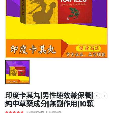
印度卡其丸|男性速效兼保養|
純中草藥成分|無副作用|10顆
3
則顧客評價
|
新增評價