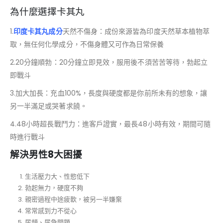
為什麼選擇卡其丸
1.
印度卡其丸成分
天然不傷身：成份來源皆為印度天然草本植物萃
取，無任何化學成分，不傷身體又可作為日常保養
2.20分鐘順勃：20分鐘立即見效，服用後不須苦苦等待，勃起立
即戰斗
3.加大加長：充血100%，長度與硬度都是你前所未有的想象，讓
另一半滿足或哭著求饒。
4.48小時超長戰鬥力：進客戶證實，最長48小時有效，期間可隨
時進行戰斗
解決男性8大困擾
生活壓力大、性慾低下
勃起無力，硬度不夠
親密過程中途疲軟，被另一半嫌棄
常常感到力不從心
尿頻、尿急問題