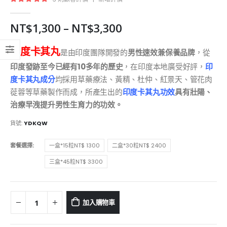
5.00
out of 5
NT$
1,300
–
NT$
3,300
印度卡其丸
是由印度團隊開發的
男性速效兼保養品牌
，從
印度發跡至今已經有10多年的歷史
，在印度本地廣受好評，
印
度卡其丸成分
均採用草藥療法、黃精、杜仲、紅景天、管花肉
蓯蓉等草藥製作而成，所產生出的
印度卡其丸功效
具有壯陽、
治療早洩提升男性生育力的功效。
貨號:
YDKQW
套餐選擇
一盒*15粒NT$ 1300
二盒*30粒NT$ 2400
三盒*45粒NT$ 3300
加入購物車