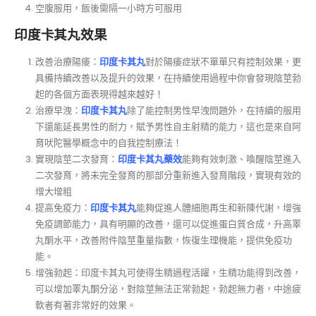
空腹服用，飯後需隔一小時方可服用
印度卡其丸效果
改善治療陽痿：
印度卡其丸
對於陽痿症狀不單單只有控制效果，更
具備持續改善以及提升的效果，在持續使用過程中你會發現陰莖勃
起的各個方面表現得越來越好！
治療早洩：
印度卡其丸
除了能控制男性早洩問題外，在持續的服用
下還能延長男性的耐力，賦予男性自主射精的能力，這也是來自阿
育吠陀醫學概念中的自我控制療法！
實現陰莖二次發育：
印度卡其丸藥效
能夠有效刺激、喚醒陰莖進入
二次發育，將未完全發育的那部分重新進入發育階段，實現有效的
增大增粗
提高免疫力：
印度卡其丸
能夠促進人體細胞再生和新陳代謝，增強
免疫調節能力，具有明顯的改善，還可以促進蛋白質合成，升高睪
丸酮水平，改善附件陰莖重量指數，恢復生理機能，提供免疫功
能。
增強勃起：印度卡其丸可使得生精過程活躍，生精功能得到改善，
可以增加睪丸酮分泌，對陰莖無法正常勃起，勃起無力者，中途疲
軟者有著非常好的效果。