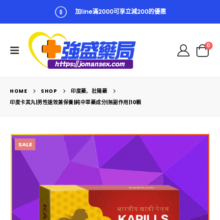
加line滿2000可享立減200的優惠
0
HOME
SHOP
印度藥
,
壯陽藥
印度卡其丸|男性速效兼保養|純中草藥成分|無副作用|10顆
SALE