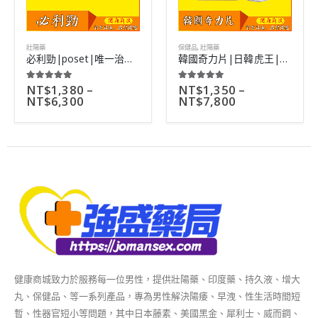
壯陽藥
保健品
,
壯陽藥
必利勁|poset|唯一治療早洩產品|三倍延時功效|10粒/盒
韓國奇力片|日韓虎王|世界草本壯陽第一品牌|胡小禎代言|10粒
NT$
1,380
–
NT$
1,350
–
5.00
out of 5
5.00
out of 5
NT$
6,300
NT$
7,800
健康商城致力於服務每一位男性，提供壯陽藥、印度藥、持久液、增大
丸、保健品、等一系列產品，專為男性解決陽痿、早洩、性生活時間短
暫、性器官短小等問題，其中日本藤素、美國黑金、犀利士、威而鋼、