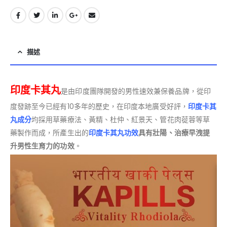
描述
印度卡其丸
是由印度團隊開發的男性速效兼保養品牌，從印
度發跡至今已經有10多年的歷史，在印度本地廣受好評，
印度卡其
丸成分
均採用草藥療法、黃精、杜仲、紅景天、管花肉蓯蓉等草
藥製作而成，所產生出的
印度卡其丸功效
具有壯陽、治療早洩提
升男性生育力的功效
。