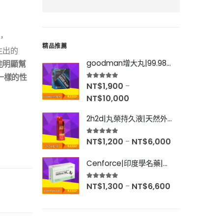
，
精品推薦
生出的
goodman增大丸|99.98%有效率|增大後不反彈|效果超好|60粒
能明顯幫
一樣的性
5.00
out of 5
NT$
1,900
–
NT$
10,000
2h2d|丸榮持久液|天然外用延時|效果強烈|無色無味|10ml
5.00
out of 5
NT$
1,200
NT$
6,000
–
Cenforce|印度學名藥|專治男性陽痿|價格實惠藥效好|10粒
5.00
out of 5
NT$
1,300
NT$
6,600
–