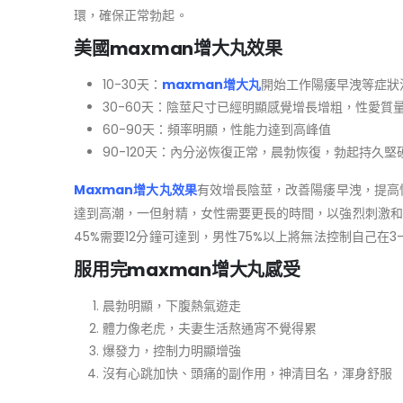
環，確保正常勃起。
美國maxman增大丸效果
10-30天：
maxman增大丸
開始工作陽痿早洩等症狀
30-60天：陰莖尺寸已經明顯感覺增長增粗，性愛質
60-90天：頻率明顯，性能力達到高峰值
90-120天：內分泌恢復正常，晨勃恢復，勃起持久
Maxman增大丸效果
有效增長陰莖，改善陽痿早洩，提高
達到高潮，一但射精，女性需要更長的時間，以強烈刺激和
45%需要12分鐘可達到，男性75%以上將無法控制自己在
服用完maxman增大丸感受
晨勃明顯，下腹熱氣遊走
體力像老虎，夫妻生活熬通宵不覺得累
爆發力，控制力明顯增強
沒有心跳加快、頭痛的副作用，神清目名，渾身舒服