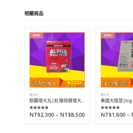
相關商品
SALE
SALE
增大丸
增大丸
勁霸增大丸|壯陽保健增大兼備功效|補充精子|60粒/瓶
5.00
out of 5
5.00
out of 5
NT$
2,300
–
NT$
8,500
NT$
1,600
–