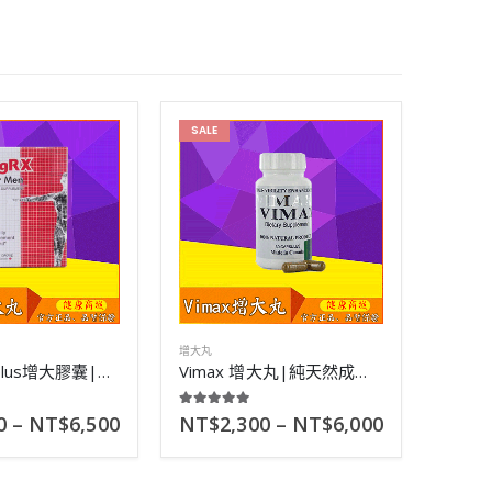
SALE
增大丸
美國vigrx plus增大膠囊|陰莖全方面永久增長|無副作用|60顆
Vimax 增大丸|純天然成分無害|實現陰莖二次增長|30粒
5.00
out of 5
0
–
NT$
6,500
NT$
2,300
–
NT$
6,000