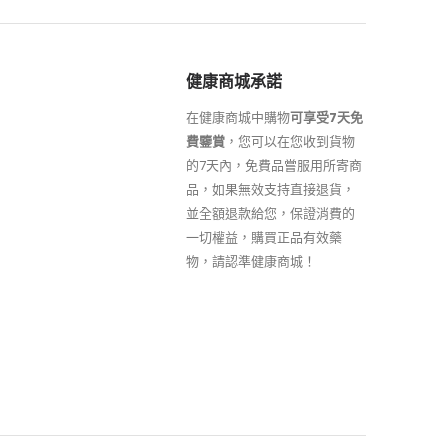
健康商城承諾
在健康商城中購物
可享受7天免
費鑒賞
，您可以在您收到貨物
的7天內，免費品嘗服用所寄商
品，如果無效支持直接退貨，
並全額退款給您，保證消費的
一切權益，購買正品有效藥
物，請認準健康商城！