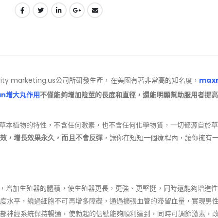
ty marketing.us公司所研發生產，在美國有著非常高的知名度，
max
an增大丸作用
不僅能夠增加陰莖的長度和直徑，還能明顯幫助服用者提
草本植物的特性，不含任何激素，也不含任何化學物質，一切都源自於
效，增長效果永久，而且不會反彈
，讓你在短短一個療程內，讓你擁有
，增加生殖器的體積，使生殖器更長，更強、更堅挺，同時還能夠增進
度水平，繞過細胞不可再增多障礙，通過擴張血管的滯留血量，實現男
部神經系統保持暢通，使勃起的信號能夠順利達到，同時可調節激素，