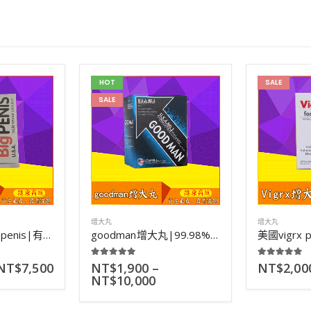
HOT
SALE
SALE
增大丸
增大丸
美國大陰莖|big penis|有效率高達98%|增大增粗不反彈|12顆
goodman增大丸|99.98%有效率|增大後不反彈|效果超好|60粒
5.00
out of 5
5.00
out of 5
NT$
7,500
NT$
1,900
–
NT$
2,00
NT$
10,000