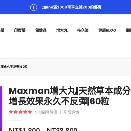
加line滿2000可享立減200的優惠
陽藥
印度藥
保健品
增大丸
持久液
健康BLOG
關
效果永久不反彈|60粒
Maxman增大丸|天然草本成分
增長效果永久不反彈|60粒
5
則顧客評價
|
新增評價
5.00
out of 5
NT$
1,800
–
NT$
8,800