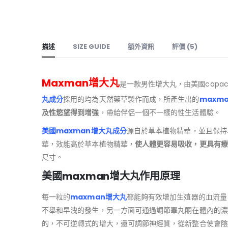
描述
SIZE GUIDE
額外資訊
評價 (5)
Maxman增大丸
是一款男性增大丸，由美國capaci
丸成分
採用的均為天然藥草製作而成，所產生出的
maxm
及性慾望得到增強
，帶給伴侶一個不一樣的性生活體驗。
美國maxman增大丸成分
源自於草本植物精華，並且保持
華，效能高於草本植物精華，
使人體更容易吸收，更具有療
尺寸。
美國maxman增大丸作用原理
每一粒的
maxman增大丸
都能夠有效增加生殖器的血流量
不舉和早洩的發生，另一方面可通過調節睪丸酮在體內的濃
的，不可逆轉式的增大，還可調節神經質，從新整合使會陰