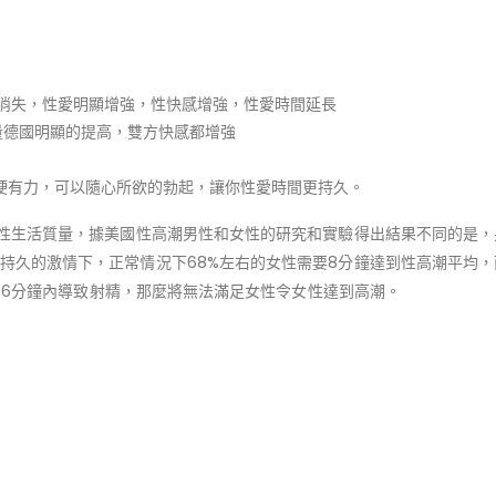
消失，性愛明顯增強，性快感增強，性愛時間延長
量德國明顯的提高，雙方快感都增強
堅硬有力，可以隨心所欲的勃起，讓你性愛時間更持久。
性生活質量，據美國性高潮男性和女性的研究和實驗得出結果不同的是，
持久的激情下，正常情況下68%左右的女性需要8分鐘達到性高潮平均，
3-6分鐘內導致射精，那麼將無法滿足女性令女性達到高潮。