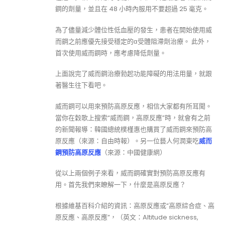
鋼的劑量，並且在 48 小時內服用不要超過 25 毫克。
為了儘量減少體位性低血壓的發生，患者在開始使用威
而鋼之前應優先接受穩定的α受體阻滯劑治療。 此外，
首次使用威而鋼時，應考慮降低劑量。
上面說完了威而鋼治療勃起功能障礙的用法用量，就跟
著醫生往下看吧。
威而鋼可以用來預防高原反應，相信大家都有所耳聞。
當你在穀歌上搜索“威而鋼，高原反應”時，就會有之前
的新聞報導：韓國總統樸槿惠也購買了威而鋼來預防高
原反應（來源：自由時報）。另一位藝人何潤東吃
威而
鋼預防高原反應
（來源：中國健康網）
從以上兩個例子來看，威而鋼確實對預防高原反應有
用。首先我們來瞭解一下，什麼是高原反應？
根據維基百科介紹的資訊：高原反應或“高原綜合症、高
原反應、高原反應”，（英文：Altitude sickness,