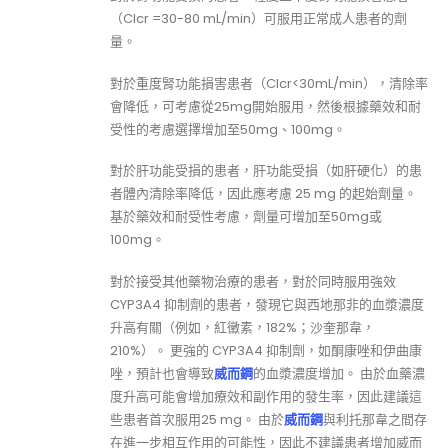
（Clcr =30-80 mL/min）可服用正常成人患者的劑
量。
對於重度腎功能損害患者（Clcr<30mL/min），清除率
會降低，可考慮從25mg開始服用，然後根據藥效和耐
受性的考慮選擇增加至50mg、100mg。
對於肝功能受損的患者，肝功能受損（如肝硬化）的患
者體內清除率降低，因此應考慮 25 mg 的起始劑量。
基於藥效和耐受性考慮，劑量可增加至50mg或
100mg。
對於接受其他藥物治療的患者，對於同時服用強效
CYP3A4 抑制劑的患者，發現它與西地那非的血漿濃度
升高有關（例如，紅黴素，182%；沙奎那韋，
210%）。 更強的 CYP3A4 抑制劑，如酮康唑和伊曲康
唑，預計也會導致
威而鋼
的血漿濃度增加。 由於血藥濃
度升高可能會增加療效和副作用的發生率，因此建議這
些患者首次服用25 mg。 由於
威而鋼
與利托那韋之間存
在進一步相互作用的可能性，因此不建議患者增加威而