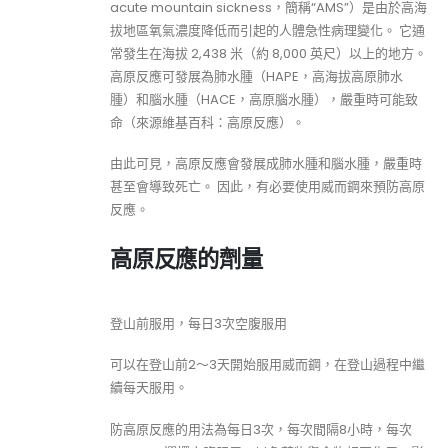
acute mountain sickness，簡稱“AMS”）是由於高海
拔地區氧氣濃度降低而引起的人體急性病理變化。 它通
常發生在海拔 2,438 米（約 8,000 英尺）以上的地方。
高原反應可發展為肺水腫（HAPE，高海拔高原肺水
腫）和腦水腫（HACE，高原腦水腫），嚴重時可能致
命（來源維基百科：高原反應）。
由此可見，高原反應會發展成肺水腫和腦水腫，嚴重時
甚至會導致死亡。 因此，有必要使用威而鋼來預防高原
反應。
高原反應的劑量
登山前服用，每日3次空腹服用
可以在登山前2～3天開始服用威而鋼，在登山過程中繼
續每天服用。
防高原反應的用法為每日3次，每次間隔8小時，每次