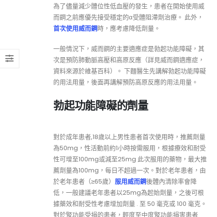
為了儘量減少體位性低血壓的發生，患者在開始使用威
而鋼之前應優先接受穩定的α受體阻滯劑治療。 此外，
首次使用威而鋼
時，應考慮降低劑量。
一般情況下，威而鋼的主要適應症是勃起功能障礙，其
次是預防肺動脈高壓和高原反應（詳見威而鋼適應症，
資料來源於維基百科）。 下麵醫生先講解勃起功能障礙
的用法用量，後面再講解預防高原反應的用法用量。
勃起功能障礙的劑量
對於成年患者,18歲以上男性患者首次使用時，推薦劑量
為50mg，性活動前約1小時按需服用，根據療效和耐受
性可增至100mg或減至25mg 此次服用的藥物，最大推
薦劑量為100mg，每日不超過一次。對於老年患者，由
於老年患者（≥65歲）
服用威而鋼
後體內清除率會降
低，一般建議老年患者以25mg為起始劑量，之後可根
據藥效和耐受性考慮增加劑量 . 至 50 毫克或 100 毫克。
對於腎功能受損的患者，輕度至中度腎功能損害患者