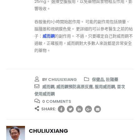
25mg。 選擇空腹服用，以免藥物與食物相互作用，影
響吸收。
吞服後約1小時開始起作用。 可能的副作用包括頭暈、
腦腫脹和視網膜色覺。 更詳細的可以參考醫生之前的帖
子：
威而鋼
的副作用。 不過，只要確定自己對威而鋼不
過敏，正確服用，威而鋼對大多數人來說都是非常安全
的藥物。
BY
CHULIUXIANG
保健品
,
壯陽藥
威而鋼
,
威而鋼預防高原反應
,
服用威而鋼
,
首次
使用威而鋼
0 COMMENTS
SHARE:
CHULIUXIANG