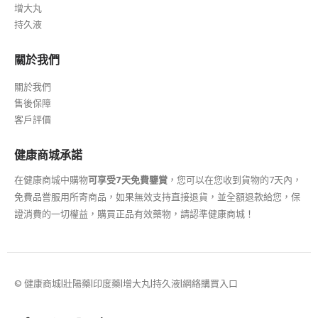
增大丸
持久液
關於我們
關於我們
售後保障
客戶評價
健康商城承諾
在健康商城中購物
可享受7天免費鑒賞
，您可以在您收到貨物的7天內，
免費品嘗服用所寄商品，如果無效支持直接退貨，並全額退款給您，保
證消費的一切權益，購買正品有效藥物，請認準健康商城！
© 健康商城|壯陽藥|印度藥|增大丸|持久液|網絡購買入口