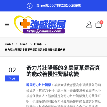
加line滿2000可享立減200的優惠
0
HOME
BLOG
壯陽藥
奇力片壯陽藥的冬蟲夏草是否真的能改善慢性腎臟病變
奇力片壯陽藥的冬蟲夏草是否真
02
的能改善慢性腎臟病變
12 月
韓國奇力片壯陽藥
，被廣大消費者譽為中草藥壯陽的頂
尖品牌，其實力不可小覷。眼下更由臺灣著名主持人小
禎擔任代言人，這無疑是對奇力片壯陽藥實力的最佳証
明，也間接證實韓國奇力片壯陽藥是經過合法認證的壯
陽藥物。其成分和製作過程經過藥品安全局的嚴格認