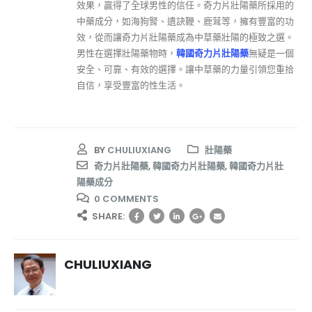
效果，贏得了全球男性的信任。奇力片壯陽藥所採用的
中藥成分，如海狗腎、遺訣鞭、鹿茸等，擁有豐富的功
效，從而讓奇力片壯陽藥成為中草藥壯陽的極致之選。
男性在選擇壯陽藥物時，
韓國奇力片壯陽藥
無疑是一個
安全、可靠、有效的選擇。讓中草藥的力量引領您重拾
自信，享受豐富的性生活。
BY
CHULIUXIANG
壯陽藥
奇力片壯陽藥
,
韓國奇力片壯陽藥
,
韓國奇力片壯
陽藥成分
0 COMMENTS
SHARE:
CHULIUXIANG