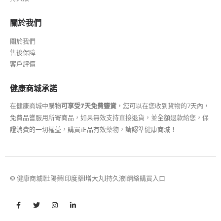
關於我們
關於我們
售後保障
客戶評價
健康商城承諾
在健康商城中購物
可享受7天免費鑒賞
，您可以在您收到貨物的7天內，
免費品嘗服用所寄商品，如果無效支持直接退貨，並全額退款給您，保
證消費的一切權益，購買正品有效藥物，請認準健康商城！
© 健康商城|壯陽藥|印度藥|增大丸|持久液|網絡購買入口