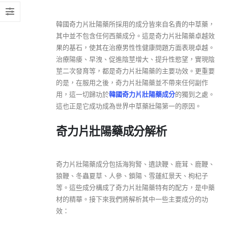
韓國奇力片壯陽藥所採用的成分皆來自名貴的中草藥，
其中並不包含任何西藥成分。這是奇力片壯陽藥卓越效
果的基石，使其在治療男性性健康問題方面表現卓越。
治療陽痿、早洩、促進陰莖增大、提升性慾望，實現陰
莖二次發育等，都是奇力片壯陽藥的主要功效。更重要
的是，在服用之後，奇力片壯陽藥並不帶來任何副作
用，這一切歸功於
韓國奇力片壯陽藥成分
的獨到之處。
這也正是它成功成為世界中草藥壯陽第一的原因。
奇力片壯陽藥成分解析
奇力片壯陽藥成分包括海狗腎、遺訣鞭、鹿茸、鹿鞭、
狼鞭、冬蟲夏草、人參、鎖陽、雪蓮紅景天、枸杞子
等。這些成分構成了奇力片壯陽藥特有的配方，是中藥
材的精華。接下來我們將解析其中一些主要成分的功
效：