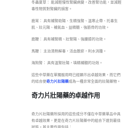
冬蟲夏草： 能減輕慢性腎臟病變，改善腎功能，並減輕
毒性物質對腎臟的損害。
鹿茸： 具有補腎助陽、生精強腎、溫寒止帶、托毒生
肌、壯元陽、補氣血、益精髓、強筋骨的功效。
鹿鞭： 具有補腎精、壯腎陽、強腰膝的功效。
馬鞭： 主治清熱解毒，活血散瘀，利水消腫。
海狗腎： 具有溫腎壯陽，填精補髓的功效。
這些中草藥在單獨服用時已經顯示出卓越效果，而它們
的結合使
奇力片壯陽藥
成為一種非常全面的壯陽藥物。
奇力片壯陽藥的卓越作用
奇力片壯陽藥所採用的這些成分不僅在中草藥單品中具
有卓越效果，更是在奇力片壯陽藥中的組合下達到最佳
狀態。其主要作用包括：