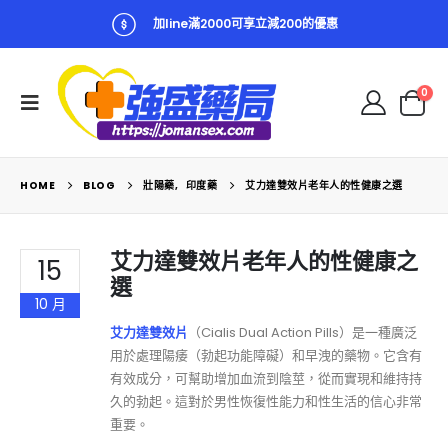
加line滿2000可享立減200的優惠
0
HOME
BLOG
壯陽藥
,
印度藥
艾力達雙效片老年人的性健康之選
艾力達雙效片老年人的性健康之
15
選
10 月
艾力達雙效片
（Cialis Dual Action Pills）是一種廣泛
用於處理陽痿（勃起功能障礙）和早洩的藥物。它含有
有效成分，可幫助增加血流到陰莖，從而實現和維持持
久的勃起。這對於男性恢復性能力和性生活的信心非常
重要。