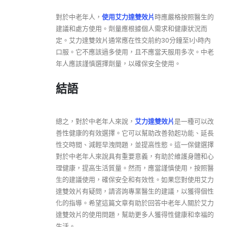
對於中老年人，
使用艾力達雙效片
時應嚴格按照醫生的
建議和處方使用。劑量應根據個人需求和健康狀況而
定。艾力達雙效片通常應在性交前約30分鐘至1小時內
口服。它不應該過多使用，且不應當天服用多次。中老
年人應該謹慎選擇劑量，以確保安全使用。
結語
總之，對於中老年人來說，
艾力達雙效片
是一種可以改
善性健康的有效選擇。它可以幫助改善勃起功能、延長
性交時間、減輕早洩問題，並提高性慾。這一保健選擇
對於中老年人來說具有重要意義，有助於維護身體和心
理健康，提高生活質量。然而，應當謹慎使用，按照醫
生的建議使用，確保安全和有效性。如果您對使用艾力
達雙效片有疑問，請咨詢專業醫生的建議，以獲得個性
化的指導。希望這篇文章有助於回答中老年人關於艾力
達雙效片的使用問題，幫助更多人獲得性健康和幸福的
生活。