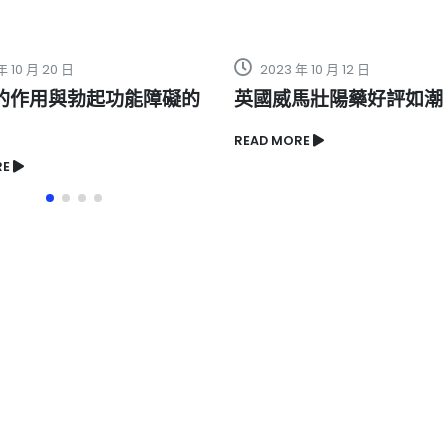
年 10 月 12 日
2023 年 4 月 24 日
馬壯陽藥好評如潮
關鍵時刻忍不住？ 不用
蝌蚪激發性功能，喚醒
ORE
力量！
READ MORE