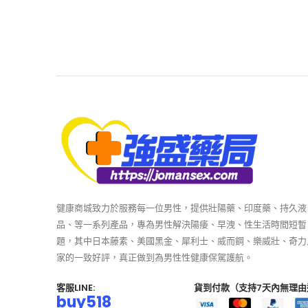
健康商城致力於服務每一位男性，提供壯陽藥、印度藥、持久液
品、等一系列產品，專為男性解決陽痿、早洩、性生活時間短暫
題，其中日本藤素、美國黑金、犀利士、威而鋼、樂威壯、奇力
家的一致好評，真正做到為男性性健康保駕護航。
客服LINE:
貨到付款（支持7天內無理由
buy518