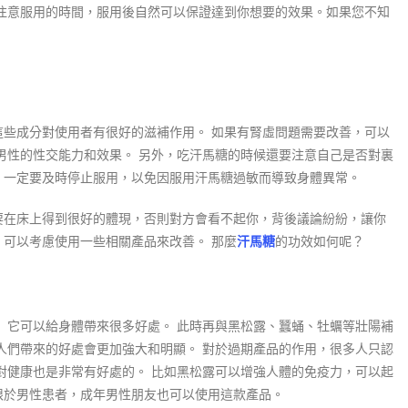
要注意服用的時間，服用後自然可以保證達到你想要的效果。如果您不知
這些成分對使用者有很好的滋補作用。 如果有腎虛問題需要改善，可以
男性的性交能力和效果。 另外，吃汗馬糖的時候還要注意自己是否對裏
，一定要及時停止服用，以免因服用汗馬糖過敏而導致身體異常。
要在床上得到很好的體現，否則對方會看不起你，背後議論紛紛，讓你
可以考慮使用一些相關產品來改善。 那麼
汗馬糖
的功效如何呢？
 它可以給身體帶來很多好處。 此時再與黑松露、蠶蛹、牡蠣等壯陽補
人們帶來的好處會更加強大和明顯。 對於過期產品的作用，很多人只認
對健康也是非常有好處的。 比如黑松露可以增強人體的免疫力，可以起
限於男性患者，成年男性朋友也可以使用這款產品。