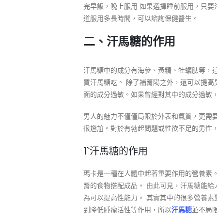
完早飯，晚上服用 如果選擇睡前服用，只
道服用多長時間，可以諮詢保健醫生。
二、汗馬糖的作用
汗馬糖中的成分有海參、黃精、牡蠣肽等，
買汗馬糖吃。 除了補腎陽之外，還可以提高
面的成分過敏。如果曾經對其中的成分過敏
男人的魅力不僅僅局限於外表和氣質，更需
很尷尬。對於有勃起問題或性欲不足的男性，
1`汗馬糖的作用
瑪卡是一種在人體中起著重要作用的營養素。
腎的食物搭配成品。 由此可見，汗馬糖能給
為可以提高性能力。 其實其中的很多營養素
到降低腫瘤活性等作用，所以
汗馬糖
並不局