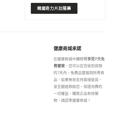
韓國奇力片壯陽藥
健康商城承諾
在健康商城中購物
可享受7天免
費鑒賞
，您可以在您收到貨物
的7天內，免費品嘗服用所寄商
品，如果無效支持直接退貨，
並全額退款給您，保證消費的
一切權益，購買正品有效藥
物，請認準健康商城！