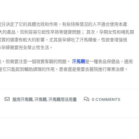
成分決定了它的具體功效和作用，有些特殊情況的人不適合使用本產
大的產品，否則容易引起性早熟等健康問題； 其次，孕期女性和哺乳期
寶寶的健康有較大的影響，尤其是孕婦吃了汗馬糖後，性欲會增強很
殊孕婦需要完全禁止性生活。
的，但需要注意一個現實客觀的問題。
汗馬糖
是一種食品保健品，適用
是它只能起到輔助調理的作用，患者還是需要去醫院進行專業治療。
服用汗馬糖
,
汗馬糖
,
汗馬糖用法用量
0 COMMENTS