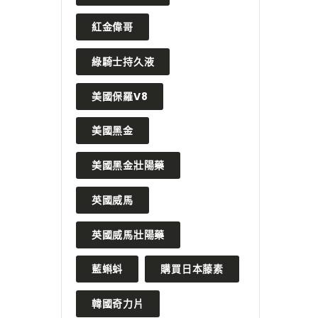
紅金偉哥
2024 年 3 月 3 日
2024
綠騎士持久液
擔心！ 藍
威而鋼壯陽藥真的能幫助男性找
想知道
真男人的
回幸福嗎？
合你
美國保羅V8
READ MORE
READ M
美國黑金
美國黑金壯陽藥
英國威馬
英國威馬壯陽藥
藍蝌蚪
購買日本藤素
韓國奇力片