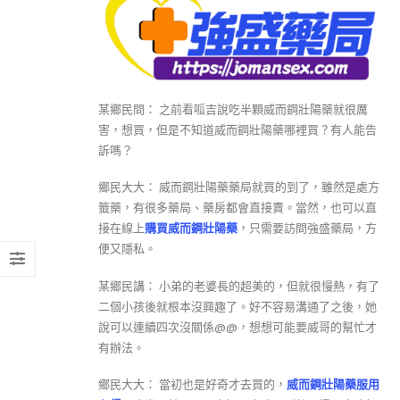
某鄉民問： 之前看呱吉說吃半顆威而鋼壯陽藥就很厲
害，想買，但是不知道威而鋼壯陽藥哪裡買？有人能告
訴嗎？
鄉民大大： 威而鋼壯陽藥藥局就買的到了，雖然是處方
籤藥，有很多藥局、藥房都會直接賣。當然，也可以直
接在線上
購買威而鋼壯陽藥
，只需要訪問強盛藥局，方
便又隱私。
某鄉民講： 小弟的老婆長的超美的，但就很慢熱，有了
二個小孩後就根本沒興趣了。好不容易溝通了之後，她
說可以連續四次沒關係@@，想想可能要威哥的幫忙才
有辦法。
鄉民大大： 當初也是好奇才去買的，
威而鋼壯陽藥服用