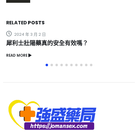
RELATED
POSTS
2 日
2024 年 3 月 3 
藥真的安全有效嗎？
威而鋼壯陽藥
READ MORE