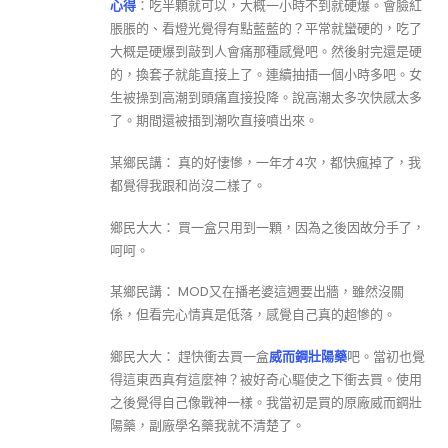
心得
：吃半顆就可以，大概一小時不到就硬爆。會臉紅
脹脹的、看燈光覺得有點藍藍的？平常就蠻硬的，吃了
大概是硬爆到敲到人會痛那種感覺吧。然後射完還是硬
的，換套子就能直接上了。連續抽插一個小時多吧。女
生被操到高潮到頭痛直接投降。說高潮太多次快感太多
了。期間還被插到潮吹直接噴出來。
某鄉民講： 真的好悽慘，一年才4次，都快瘋掉了，我
都覺得我跟和尚沒二樣了。
鄉民大大： 買一盒只用到一顆，因為之後因故分手了，
呵呵。
某鄉民講： MOD又在播老婆這週要出牆，雖然沒關
係，但看完心情真是低落，感覺自己真的超慘的。
鄉民大大： 趕快衝去買一盒
威而鋼壯陽藥
吧。當初也覺
得這東西真有這麼神？被好奇心驅使之下衝去買。使用
之後覺得自己像戰神一樣。我當初是買的原廠威而鋼壯
陽藥，副廠學名藥我就不清楚了。