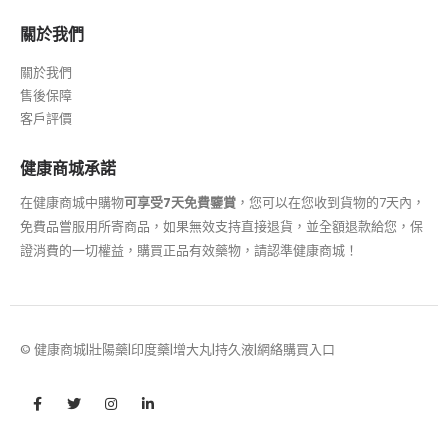
關於我們
關於我們
售後保障
客戶評價
健康商城承諾
在健康商城中購物
可享受7天免費鑒賞
，您可以在您收到貨物的7天內，
免費品嘗服用所寄商品，如果無效支持直接退貨，並全額退款給您，保
證消費的一切權益，購買正品有效藥物，請認準健康商城！
© 健康商城|壯陽藥|印度藥|增大丸|持久液|網絡購買入口