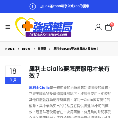
加line滿2000可享立減200的優惠
0
HOME
BLOG
壯陽藥
犀利士CIALIS要怎麼服用才最有效？
犀利士Cialis要怎麼服用才最有
18
效？
9 月
犀利士Cialis
是一種嶄新的治療勃起功能障礙的藥物，
它經美國食物及藥物管理局認可，被廣泛使用。相較於
其他口服勃起功能障礙藥物，犀利士Cialis擁有獨特的
優勢，其中最為突出的特點是它提供長達36小時的藥
效，這意味著使用者在一次用藥後，有足夠的時間享受
充裕的親密時光。這對於那些經常需要快速行動、性生