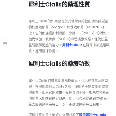
犀利士Cialis的藥理性質
犀利士Cialis的作用原理與其他常見的勃起功能障礙藥
物如西地那非（Viagra）和伐地那非（Levitra）相
似。它們都通過抑制磷酸二酯酶-5（PDE-5）的活性，
從而增加一氧化氮（NO）的血管擴張效應，促使陰莖
重新獲得勃起的能力。
犀利士Cialis
在腸胃中被迅速吸
收，進而發揮作用。
犀利士Cialis的藥療功效
犀利士Cialis的推薦劑量為10毫克，可以在性生活前口
服。在服用犀利士Cialis之前，使用者不需要受到飲食
的影響，因為它的效果不受進食的干擾。如果以10毫克
的劑量未能達到顯著效果，則可以考慮提高到20毫克。
最大服藥頻率為每日一次，不建議連續每日服用。
值得注意的是，最好在空腹狀態下
服用犀利士Cialis
，