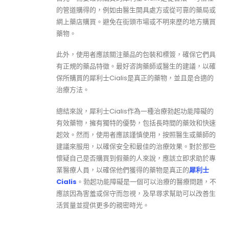
的管道購得的，例如由醫生開具處方或從可靠的藥局或
網上藥店購買。避免在街頭市場或不明來歷的地方購買
藥物。
此外，使用者應該關注藥品的包裝和標簽，確保它們具
有正規的藥品特徵。最好咨詢藥師或醫生的建議，以確
保所購買的犀利士Cialis是真正的藥物，並且是合適的
治療方法。
總結來說，犀利士Cialis作為一種治療勃起功能障礙的
有效藥物，擁有獨特的優勢，包括長時間的藥效和快速
起效。然而，使用者應該謹慎使用，按照醫生或藥師的
建議來服用，以確保安全和最佳的治療效果。對於那些
懷疑自己是否購買到假藥的人來說，應該立即求助於專
業醫療人員，以確保他們獲得的藥物是真正的
犀利士
Cialis
。勃起功能障礙是一個可以治療的醫療問題，不
應該因為害羞或保守而忽視，及早尋求幫助可以改善生
活質量並提供更多的親密時光。