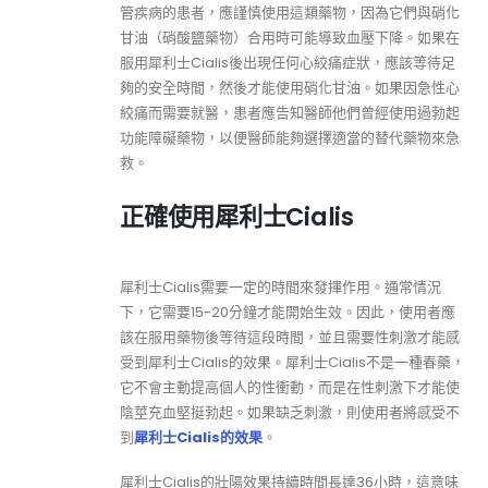
管疾病的患者，應謹慎使用這類藥物，因為它們與硝化
甘油（硝酸鹽藥物）合用時可能導致血壓下降。如果在
服用犀利士Cialis後出現任何心絞痛症狀，應該等待足
夠的安全時間，然後才能使用硝化甘油。如果因急性心
絞痛而需要就醫，患者應告知醫師他們曾經使用過勃起
功能障礙藥物，以便醫師能夠選擇適當的替代藥物來急
救。
正確使用犀利士Cialis
犀利士Cialis需要一定的時間來發揮作用。通常情況
下，它需要15-20分鐘才能開始生效。因此，使用者應
該在服用藥物後等待這段時間，並且需要性刺激才能感
受到犀利士Cialis的效果。犀利士Cialis不是一種春藥，
它不會主動提高個人的性衝動，而是在性刺激下才能使
陰莖充血堅挺勃起。如果缺乏刺激，則使用者將感受不
到
犀利士Cialis的效果
。
犀利士Cialis的壯陽效果持續時間長達36小時，這意味