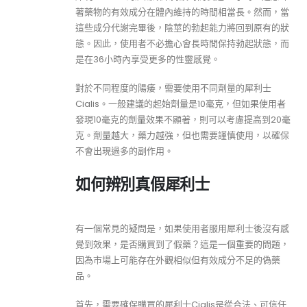
著藥物的有效成分在體內維持的時間相當長。然而，當
這些成分代謝完畢後，陰莖的勃起能力將回到原有的狀
態。因此，使用者不必擔心會長時間保持勃起狀態，而
是在36小時內享受更多的性靈感覺。
對於不同程度的陽痿，需要使用不同劑量的犀利士
Cialis。一般建議的起始劑量是10毫克，但如果使用者
發現10毫克的劑量效果不顯著，則可以考慮提高到20毫
克。劑量越大，藥力越強，但也需要謹慎使用，以確保
不會出現過多的副作用。
如何辨別真假犀利士
有一個常見的疑問是，如果使用者服用犀利士後沒有感
覺到效果，是否購買到了假藥？這是一個重要的問題，
因為市場上可能存在外觀相似但有效成分不足的偽藥
品。
首先，需要確保購買的犀利士Cialis是從合法、可信任