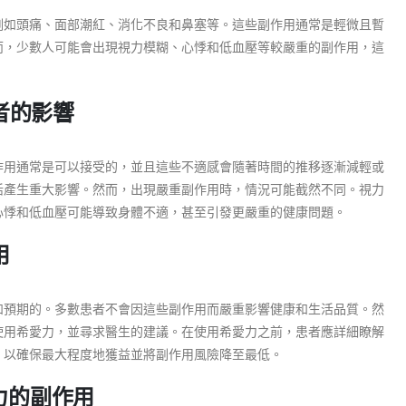
例如頭痛、面部潮紅、消化不良和鼻塞等。這些副作用通常是輕微且暫
而，少數人可能會出現視力模糊、心悸和低血壓等較嚴重的副作用，這
者的影響
作用通常是可以接受的，並且這些不適感會隨著時間的推移逐漸減輕或
活產生重大影響。然而，出現嚴重副作用時，情況可能截然不同。視力
心悸和低血壓可能導致身體不適，甚至引發更嚴重的健康問題。
用
和預期的。多數患者不會因這些副作用而嚴重影響健康和生活品質。然
使用希愛力，並尋求醫生的建議。在使用希愛力之前，患者應詳細瞭解
，以確保最大程度地獲益並將副作用風險降至最低。
力的副作用