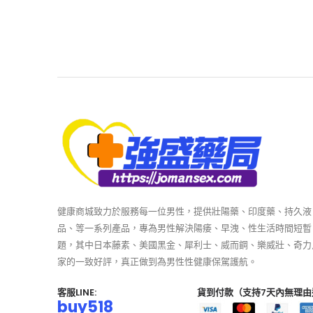
健康商城致力於服務每一位男性，提供壯陽藥、印度藥、持久液
品、等一系列產品，專為男性解決陽痿、早洩、性生活時間短暫
題，其中日本藤素、美國黑金、犀利士、威而鋼、樂威壯、奇力
家的一致好評，真正做到為男性性健康保駕護航。
客服LINE:
貨到付款（支持7天內無理由
buy518