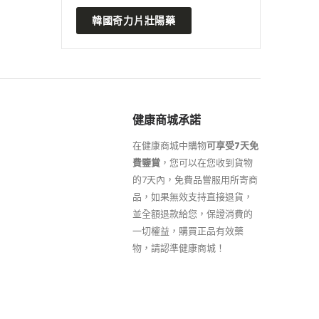
韓國奇力片壯陽藥
健康商城承諾
在健康商城中購物
可享受7天免
費鑒賞
，您可以在您收到貨物
的7天內，免費品嘗服用所寄商
品，如果無效支持直接退貨，
並全額退款給您，保證消費的
一切權益，購買正品有效藥
物，請認準健康商城！