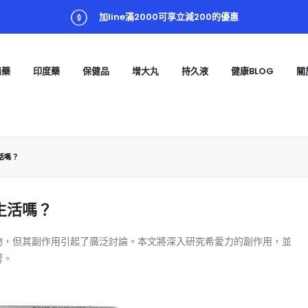
加line滿2000可享立減200的優惠
陽藥
印度藥
保健品
增大丸
持久液
健康BLOG
關
活嗎？
生活嗎？
物，但其副作用引起了廣泛討論。本文將深入研究希愛力的副作用，並
響。