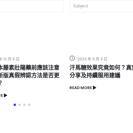
2023 年 9 月 3 日
202
應該注意
汗馬糖效果究竟如何？真實體驗
2H
法是否更
分享及持續服用建議
能，
READ MORE
READ 