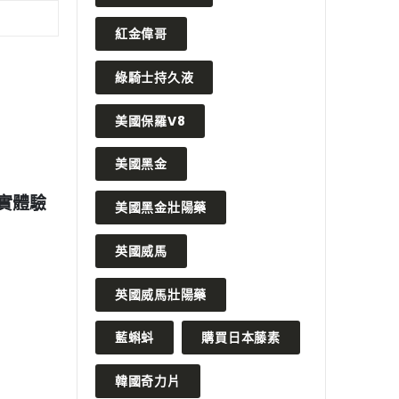
紅金偉哥
綠騎士持久液
美國保羅V8
美國黑金
3 年 5 月 21 日
2023 年 4 月 17 日
2D持久液噴霧：提升男性性功
德國黑螞蟻生精片需要
美國黑金壯陽藥
延長性愛時間的信賴品牌
多久才能夠獲得明顯的
英國威馬
MORE
READ MORE
英國威馬壯陽藥
藍蝌蚪
購買日本藤素
韓國奇力片