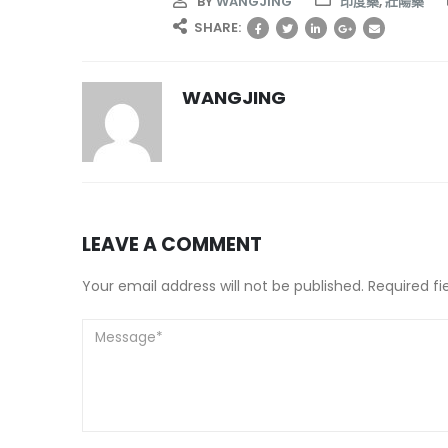
BY
WANGJING
印度藥
,
壯陽藥
SHARE:
WANGJING
LEAVE A COMMENT
Your email address will not be published. Required f