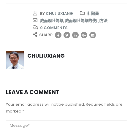
BY
CHULIUXIANG
壯陽藥
威而鋼壯陽藥
,
威而鋼壯陽藥的使用方法
0 COMMENTS
SHARE:
CHULIUXIANG
LEAVE A COMMENT
Your email address will not be published. Required fields are
marked *