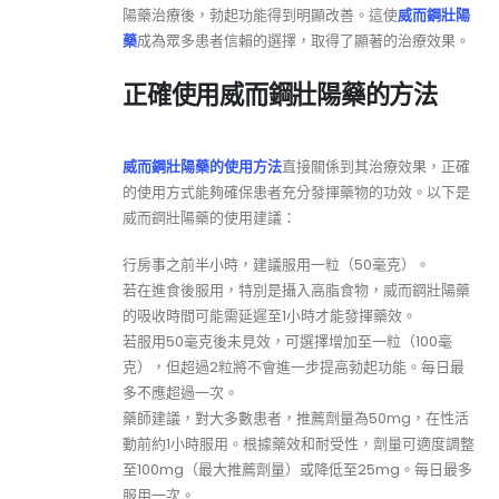
陽藥治療後，勃起功能得到明顯改善。這使
威而鋼壯陽
藥
成為眾多患者信賴的選擇，取得了顯著的治療效果。
正確使用威而鋼壯陽藥的方法
威而鋼壯陽藥的使用方法
直接關係到其治療效果，正確
的使用方式能夠確保患者充分發揮藥物的功效。以下是
威而鋼壯陽藥的使用建議：
行房事之前半小時，建議服用一粒（50毫克）。
若在進食後服用，特別是攝入高脂食物，威而鋼壯陽藥
的吸收時間可能需延遲至1小時才能發揮藥效。
若服用50毫克後未見效，可選擇增加至一粒（100毫
克），但超過2粒將不會進一步提高勃起功能。每日最
多不應超過一次。
藥師建議，對大多數患者，推薦劑量為50mg，在性活
動前約1小時服用。根據藥效和耐受性，劑量可適度調整
至100mg（最大推薦劑量）或降低至25mg。每日最多
服用一次。