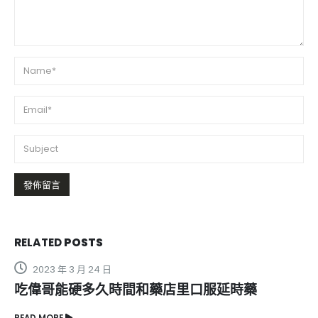
RELATED
POSTS
2023 年 3 月 24 日
吃偉哥能硬多久時間和藥店里口服延時藥
威
及
READ MORE