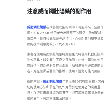
注意威而鋼壯陽藥的副作用
威而鋼壯陽藥
在改善性功能的同時，可能帶來一些副作
用。約有2.5%的使用者會出現輕度的頭痛、臉部潮紅、
胃口差、暫時視覺障礙等副作用，而引起其他嚴重併發
症的機率則相對較小，約不到2%。
患者在使用威而鋼壯陽藥時應避免同時使用其他壯陽藥
物或器具，以免產生不良交互作用。此外，藥物的使用
需謹慎，特別是對於有高血壓、糖尿病等基礎疾病的患
者，應在藥師或醫生的指導下使用，避免可能的風險。
總的來說，
威而鋼壯陽藥
作為治療ED的有效藥物，其確
切的使用方法和潛在的副作用需引起使用者的高度重
視。在遵從專業建議的情況下，威而鋼壯陽藥將為患者
帶來安全、有效的性生活體驗。