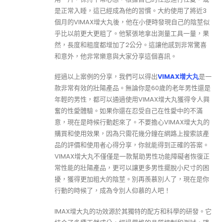
是正常入睡，這已經成為他的習慣。大約使用了將近3
個月的VIMAX增大丸後，他在小便時發現自己的陰莖似
乎比以前更大更粗了。他緊張地拿出測量工具一量，果
然，長度和粗度都增加了2公分。這讓他感到非常驚喜
和意外，他非常樂意與大家分享這個喜訊。
經過以上案例的分享，我們可以得出
VIMAX增大丸
是一
款非常有效的壯陽產品。無論你是60歲的老年男性還是
年輕的男性，都可以通過使用VIMAX增大丸獲得令人興
奮的性愛體驗。如果你還在忍受自己在性愛中的不滿
意，現在是時候行動起來了。不要擔心VIMAX增大丸的
購買和使用效果，因為只需花幾分鐘在網路上搜索該產
品的評價和使用者心得分享，你就能得到正確的答案。
VIMAX增大丸不僅僅是一款幫助男性功能障礙者恢復正
常性能的壯陽產品，更可以讓更多男性擺脫小尺寸的困
擾，獲得更加粗大的陰莖。別再羨慕別人了，現在是你
行動的時候了，成為令別人仰慕的人吧！
IMAX增大丸的功效源於其獨特的配方和科學的研發。它