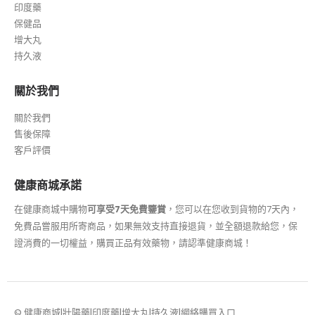
印度藥
保健品
增大丸
持久液
關於我們
關於我們
售後保障
客戶評價
健康商城承諾
在健康商城中購物
可享受7天免費鑒賞
，您可以在您收到貨物的7天內，
免費品嘗服用所寄商品，如果無效支持直接退貨，並全額退款給您，保
證消費的一切權益，購買正品有效藥物，請認準健康商城！
© 健康商城|壯陽藥|印度藥|增大丸|持久液|網絡購買入口