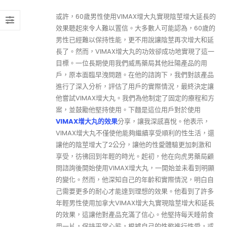
或許，60歲男性使用VIMAX增大丸實現陰莖增大延長的
效果聽起來令人難以置信。大多數人可能認為，60歲的
男性已經難以保持性能，更不用說讓陰莖再次增大和延
長了。然而，VIMAX增大丸的功效卻成功地實現了這一
目標。一位長期使用我們威馬藥局其他壯陽產品的用
戶，原本面臨早洩問題。在他的諮詢下，我們對該產品
進行了深入分析，評估了用戶的實際情況，最終決定讓
他嘗試VIMAX增大丸。我們為他制定了固定的療程和方
案，並鼓勵他堅持使用。下麵是這位用戶對於使用
VIMAX增大丸的效果
分享，讓我深感喜悅。他表示，
VIMAX增大丸不僅使他能夠繼續享受順利的性生活，還
讓他的陰莖增大了2公分，讓他的性愛體驗更加刺激和
享受，彷彿回到年輕的時光。起初，他在向虎男藥局顧
問諮詢後開始使用VIMAX增大丸，一開始並未看到明顯
的變化。然而，他深知自己的年齡和實際情況，明白自
己需要更多的耐心才能達到理想的效果。他看到了許多
年輕男性使用加拿大VIMAX增大丸實現陰莖增大和延長
的效果，這讓他對產品充滿了信心。他堅持每天睡前食
用一片，保持平常心態，根據自己的性慾進行性愛，或