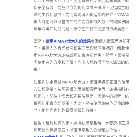
結合了多種天然成分，經過嚴格的品質控制和測試，確
保安全有效。這些成分能夠刺激血液循環，促進陰莖組
織的生長和發展，從而實現增大和延長的效果。VIMAX
增大丸也可以改善男性的性能力和持久力，幫助解決陽
痿早洩等性功能問題，讓你在性愛中更加自信和滿意。
當然，
使用VIMAX增大丸的效果
會因個人情況而有所不
同。每個人的身體狀況和生理反應都不盡相同，因此使
用VIMAX增大丸的成效可能會有所差異。然而，根據眾
多使用者的分享和回饋，許多人都取得了令人滿意的結
果。
如果你決定嘗試VIMAX增大丸，請確保遵從正確的使用
方法和劑量。按照建議的用量和療程使用，並保持耐心
和恒心。記住，增大和延長陰莖是一個漸進的過程，結
果可能不會立即顯現。因此，堅持使用並給予足夠的時
間，相信你也能夠獲得顯著的效果。
最後，我想強調的是，選擇壯陽產品時一定要選擇正規
和可信的管道購買，以確保產品的質量和安全性。