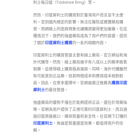
利士每日錠（Tadarise 5mg）等。
然而，印度犀利士的購買對於臺灣用戶而言並不太便
利。受到國內規定的影響，無法在醫院或實體藥局購
買，而網絡上的造假現象也讓購買變得更加複雜。在這
種情況下，我們的強盛藥局成為了用戶們的首選，提供
了關於
印度犀利士購買
的一系列相關內容。
印度犀利士的購買管道主要有線上藥局、官方網站和海
外代購等。然而，線上藥局幾乎有八成以上的概率販售
假藥，這使得線上購買極具風險。同時，海外代購雖然
有可能買到正品藥，但其時間成本和費用成本相對較
高。因此，在眾多選擇中，官網被廣泛推薦為
購買印度
犀利士
的最佳管道。
強盛藥局的優勢不僅在於能夠提供正品，還在於用藥指
導。官網為用戶提供了正規可靠的印度犀利士，而且通
過印度原廠進口，確保質量和安全性。在官網下訂購的
印度犀利士
，無論是質量還是效果，都值得用戶的信
賴。