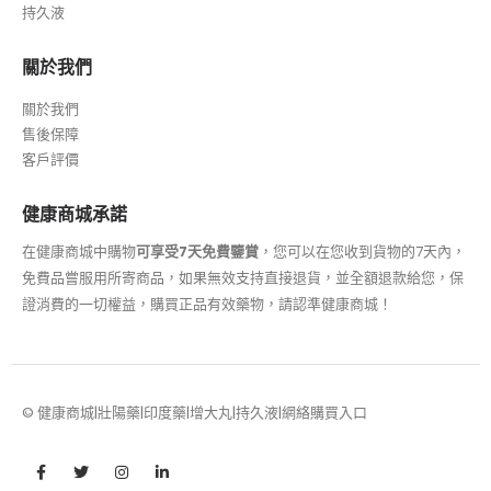
持久液
關於我們
關於我們
售後保障
客戶評價
健康商城承諾
在健康商城中購物
可享受7天免費鑒賞
，您可以在您收到貨物的7天內，
免費品嘗服用所寄商品，如果無效支持直接退貨，並全額退款給您，保
證消費的一切權益，購買正品有效藥物，請認準健康商城！
© 健康商城|壯陽藥|印度藥|增大丸|持久液|網絡購買入口