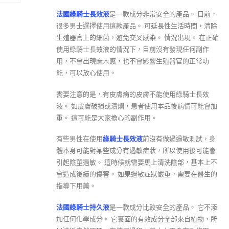
法國綠騎士長效液
是一款成分非常安全的產品。 目前，
很多男士選擇使用這款產品。 可延長性生活時間，清除
生殖器官上的細菌，避免交叉感染。 情況出現。 在正確
使用綠騎士長效液的情況下，目前沒有發現任何副作
用，不會出現麻木感，也不會影響生殖器官的正常功
能，可以放心使用。
需要注意的是，有皮膚病的皮膚不能使用綠騎士長效
液。 如皮膚破損或潰爛，患者使用本品後病情可能會加
重。 這可能是大家擔心的副作用。
有些男性在使用
綠騎士長效液
前沒有做過過敏測試，身
體本身可能對某些成分有過敏症狀，所以使用後可能會
引起陰莖過敏。 這時候就需要馬上清洗陰部，基本上不
會造成後續的傷害。 如果過敏症狀嚴重，需要在醫生的
指導下用藥。
法國綠騎士持久液
是一款成分比較安全的產品。 它不添
加任何化學成分。 它裏面的有效成分全部來自植物，所