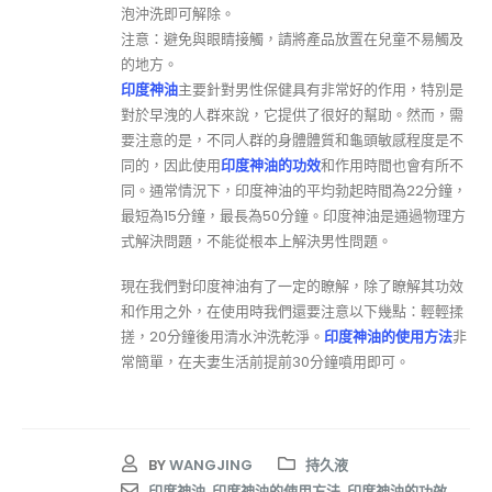
泡沖洗即可解除。
注意：避免與眼睛接觸，請將產品放置在兒童不易觸及
的地方。
印度神油
主要針對男性保健具有非常好的作用，特別是
對於早洩的人群來說，它提供了很好的幫助。然而，需
要注意的是，不同人群的身體體質和龜頭敏感程度是不
同的，因此使用
印度神油的功效
和作用時間也會有所不
同。通常情況下，印度神油的平均勃起時間為22分鐘，
最短為15分鐘，最長為50分鐘。印度神油是通過物理方
式解決問題，不能從根本上解決男性問題。
現在我們對印度神油有了一定的瞭解，除了瞭解其功效
和作用之外，在使用時我們還要注意以下幾點：輕輕揉
搓，20分鐘後用清水沖洗乾淨。
印度神油的使用方法
非
常簡單，在夫妻生活前提前30分鐘噴用即可。
BY
WANGJING
持久液
印度神油
,
印度神油的使用方法
,
印度神油的功效