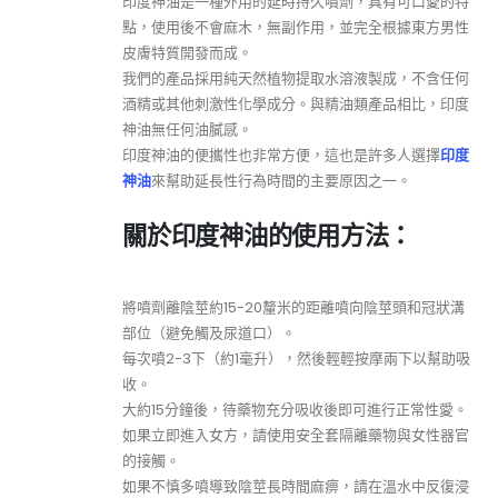
印度神油是一種外用的延時持久噴劑，具有可口愛的特
點，使用後不會麻木，無副作用，並完全根據東方男性
皮膚特質開發而成。
我們的產品採用純天然植物提取水溶液製成，不含任何
酒精或其他刺激性化學成分。與精油類產品相比，印度
神油無任何油膩感。
印度神油的便攜性也非常方便，這也是許多人選擇
印度
神油
來幫助延長性行為時間的主要原因之一。
關於印度神油的使用方法：
將噴劑離陰莖約15-20釐米的距離噴向陰莖頭和冠狀溝
部位（避免觸及尿道口）。
每次噴2-3下（約1毫升），然後輕輕按摩兩下以幫助吸
收。
大約15分鐘後，待藥物充分吸收後即可進行正常性愛。
如果立即進入女方，請使用安全套隔離藥物與女性器官
的接觸。
如果不慎多噴導致陰莖長時間麻痹，請在溫水中反復浸