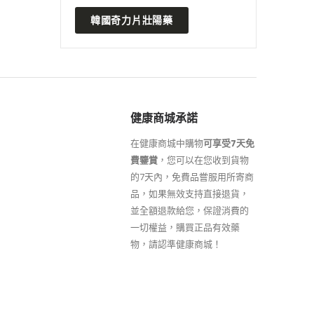
韓國奇力片壯陽藥
健康商城承諾
在健康商城中購物
可享受7天免
費鑒賞
，您可以在您收到貨物
的7天內，免費品嘗服用所寄商
品，如果無效支持直接退貨，
並全額退款給您，保證消費的
一切權益，購買正品有效藥
物，請認準健康商城！