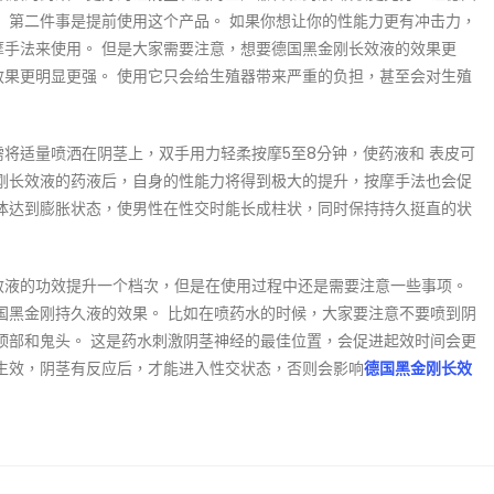
 第二件事是提前使用这个产品。 如果你想让你的性能力更有冲击力，
手法来使用。 但是大家需要注意，想要德国黑金刚长效液的效果更
效果更明显更强。 使用它只会给生殖器带来严重的负担，甚至会对生殖
将适量喷洒在阴茎上，双手用力轻柔按摩5至8分钟，使药液和 表皮可
金刚长效液的药液后，自身的性能力将得到极大的提升，按摩手法也会促
绵体达到膨胀状态，使男性在性交时能长成柱状，同时保持持久挺直的状
效液的功效提升一个档次，但是在使用过程中还是需要注意一些事项。
国黑金刚持久液的效果。 比如在喷药水的时候，大家要注意不要喷到阴
顶部和鬼头。 这是药水刺激阴茎神经的最佳位置，会促进起效时间会更
生效，阴茎有反应后，才能进入性交状态，否则会影响
德国黑金刚长效