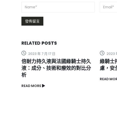
RELATED
POSTS
月 17 日
2023 年 9 月 4 日
久液與法國綠騎士持久
綠騎士持久液：解答副作用
、技術和療效的對比分
慮，安全有效的男性延時藥
READ MORE