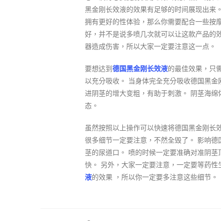
黑金刚长效液的效果有足够的时间展现出来。
拥有更好的性体验，那么你需要配合一些按摩
好，并不是说多喷几次就可以让这款产品的
器造成伤害，所以大家一定要注意这一点。
要想达到
德国黑金刚长效液
的最佳效果，只需
以充分吸收。 当身体完全充分吸收德国黑
进阴茎的增大变粗，有助于刺激。 阴茎海
态。
虽然按照以上操作可以快速将德国黑金刚长
很多细节一定要注意，不然全毁了。 影响德
茎的尿道口。 喷的时候一定要准确对准阴茎
快。 另外，大家一定要注意，一定要等药性
液
的效果 ，所以你一定要多注意这些细节。