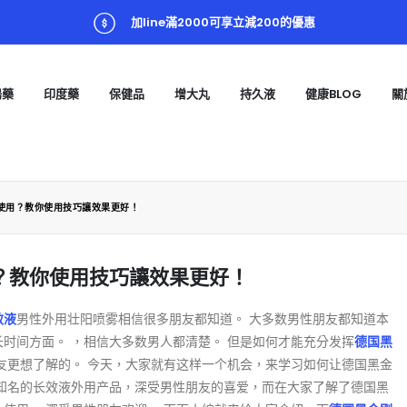
加line滿2000可享立減200的優惠
陽藥
印度藥
保健品
增大丸
持久液
健康BLOG
關
使用？教你使用技巧讓效果更好！
？教你使用技巧讓效果更好！
效液
男性外用壮阳喷雾相信很多朋友都知道。 大多数男性朋友都知道本
时间方面。 ，相信大多数男人都清楚。 但是如何才能充分发挥
德国黑
友更想了解的。 今天，大家就有这样一个机会，来学习如何让德国黑金
洲知名的长效液外用产品，深受男性朋友的喜爱，而在大家了解了德国黑