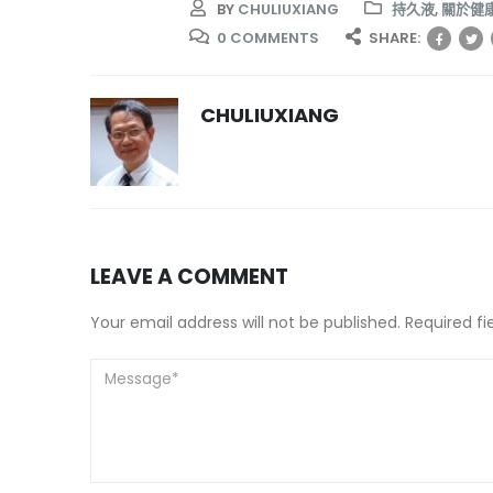
BY
CHULIUXIANG
持久液
,
關於健
0 COMMENTS
SHARE:
CHULIUXIANG
LEAVE A COMMENT
Your email address will not be published. Required f