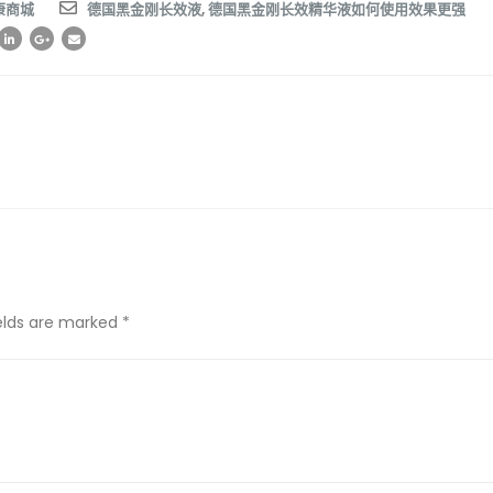
康商城
德国黑金刚长效液
,
德国黑金刚长效精华液如何使用效果更强
ields are marked *