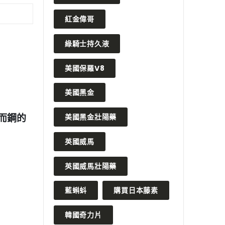
紅金偉哥
綠騎士持久液
美國保羅V8
美國黑金
 月 7 日
2023 年 5 月 24 日
的作用和使用注意事項
提高男性性能力的秘訣：如
美國黑金壯陽藥
分發揮德國黑金剛持久液效
英國威馬
READ MORE
英國威馬壯陽藥
藍蝌蚪
購買日本藤素
韓國奇力片