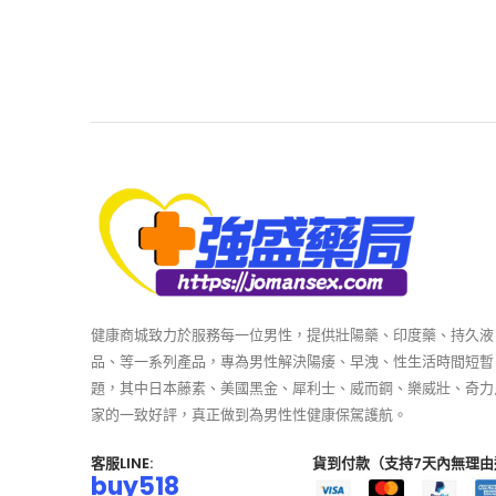
健康商城致力於服務每一位男性，提供壯陽藥、印度藥、持久液
品、等一系列產品，專為男性解決陽痿、早洩、性生活時間短暫
題，其中日本藤素、美國黑金、犀利士、威而鋼、樂威壯、奇力
家的一致好評，真正做到為男性性健康保駕護航。
客服LINE:
貨到付款（支持7天內無理由
buy518