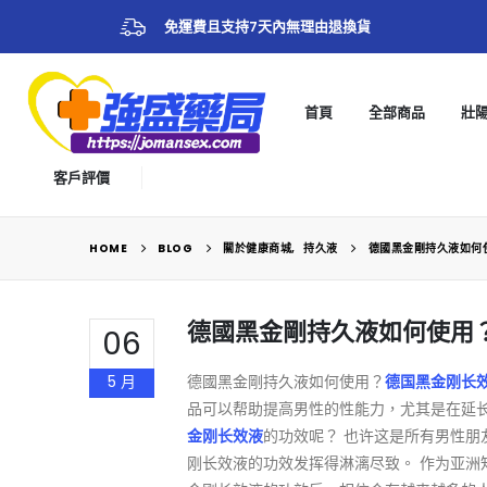
免運費且支持7天內無理由退換貨
首頁
全部商品
壯
客戶評價
HOME
BLOG
關於健康商城
,
持久液
德國黑金剛持久液如何
德國黑金剛持久液如何使用
06
5 月
德國黑金剛持久液如何使用？
德国黑金刚长
品可以帮助提高男性的性能力，尤其是在延长
金刚长效液
的功效呢？ 也许这是所有男性朋
刚长效液的功效发挥得淋漓尽致。 作为亚