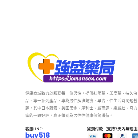
健康商城致力於服務每一位男性，提供壯陽藥、印度藥、持久液
品、等一系列產品，專為男性解決陽痿、早洩、性生活時間短暫
題，其中日本藤素、美國黑金、犀利士、威而鋼、樂威壯、奇力
家的一致好評，真正做到為男性性健康保駕護航。
客服LINE:
貨到付款（支持7天內無理由
buy518