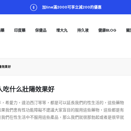
加line滿2000可享立減200的優惠
陽藥
印度藥
保健品
增大丸
持久液
健康BLOG
關
陽效果好
人吃什么壯陽效果好
非，希愛力，達泊西汀等等，都是可以延長我們的性生活的，這些藥物
如果我們患有性功能障礙不建議大家盲目的服用這些藥物，這些都是有
旦我們在性生活中不服用這些產品，那么我們就很那勃起或者是很早就