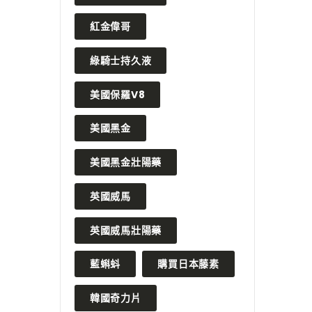
紅金偉哥
綠騎士持久液
美國保羅V8
美國黑金
美國黑金壯陽藥
英國威馬
英國威馬壯陽藥
藍蝌蚪
購買日本藤素
韓國奇力片