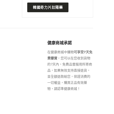
韓國奇力片壯陽藥
健康商城承諾
在健康商城中購物
可享受7天免
費鑒賞
，您可以在您收到貨物
的7天內，免費品嘗服用所寄商
品，如果無效支持直接退貨，
並全額退款給您，保證消費的
一切權益，購買正品有效藥
物，請認準健康商城！