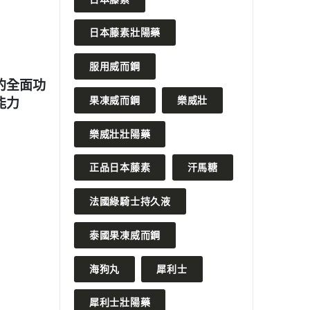
日本藤素壯陽藥
2023 年 7 月 12 日
2023 
服用威而鋼
全面功
什麼？ 威而鋼再次攀升至銷量第
如何正
果凍威而鋼
樂威壯
力
一的位置
佳作用
READ MORE
READ MO
樂威壯壯陽藥
正品日本藤素
汗馬糖
法國綠騎士持久液
泰國果凍威而鋼
海狗丸
犀利士
犀利士壯陽藥