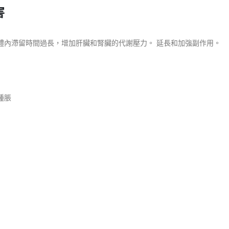
害
體內滯留時間過長，增加肝臟和腎臟的代謝壓力。 延長和加強副作用。
腫脹