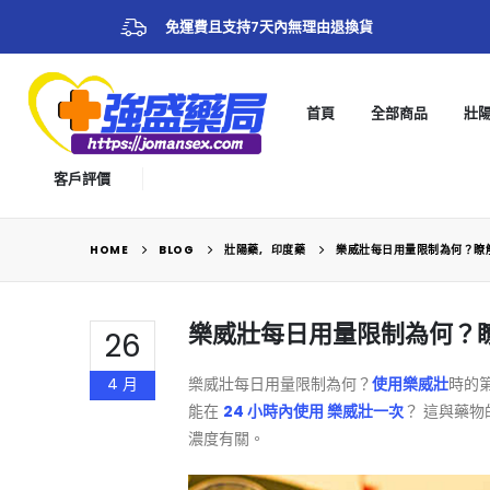
免運費且支持7天內無理由退換貨
首頁
全部商品
壯
客戶評價
HOME
BLOG
壯陽藥
,
印度藥
樂威壯每日用量限制為何？瞭
樂威壯每日用量限制為何？
26
4 月
樂威壯每日用量限制為何？
使用樂威壯
時的
能在
24 小時內使用 樂威壯一次
？ 這與藥
濃度有關。