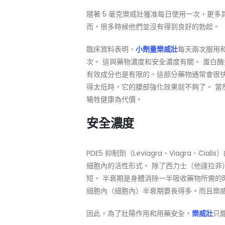
隨著 5 毫克樂威壯獲准每日使用一次，更
而，很多時候他們並沒有得到良好的勃起。
臨床資料表明，
小劑量樂威壯
每天兩次服用
次。 這與藥物濃度和安全濃度有關。 蛋白
有效成分也是有限的，這部分藥物通常會很
得太低時，它的腰部強化效果就不夠了。 當
犧牲健康為代價。
安全濃度
PDE5 抑制劑（Leviagra、Viagra
細胞內的活性形式。 除了西力士（他達拉非
短。 半衰期是身體消除一半吸收藥物所需的
細胞內（細胞內）半衰期要長得多。而且樂
因此，為了壯陽作用和用藥安全，
樂威壯
只