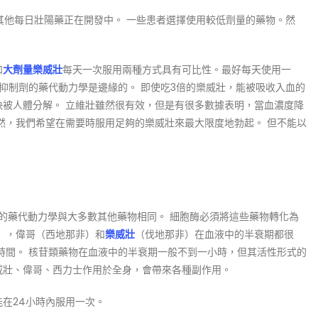
多其他每日壯陽藥正在開發中。 一些患者選擇使用較低劑量的藥物。然
和
大劑量樂威壯
每天一次服用兩種方式具有可比性。最好每天使用一
酶抑制劑的藥代動力學是邊緣的。 即使吃3倍的樂威壯，能被吸收入血的
快被人體分解。 立維壯雖然很有效，但是有很多數據表明，當血濃度降
然，我們希望在需要時服用足夠的樂威壯來最大限度地勃起。 但不能以
、Cialis）的藥代動力學與大多數其他藥物相同。 細胞酶必須將這些藥物轉化為
），偉哥（西地那非）和
樂威壯
（伐地那非）在血液中的半衰期都很
時間。 核苷類藥物在血液中的半衰期一般不到一小時，但其活性形式的
威壯、偉哥、西力士作用於全身，會帶來各種副作用。
能在24小時內服用一次。