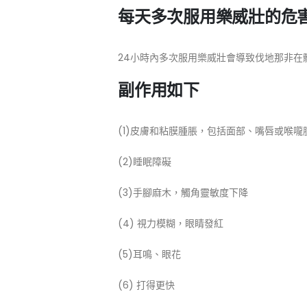
每天多次服用樂威壯的危
24小時內多次服用樂威壯會導致伐地那非在
副作用如下
(1)皮膚和粘膜腫脹，包括面部、嘴唇或喉嚨
(2)睡眠障礙
(3)手腳麻木，觸角靈敏度下降
(4) 視力模糊，眼睛發紅
(5)耳鳴、眼花
(6) 打得更快