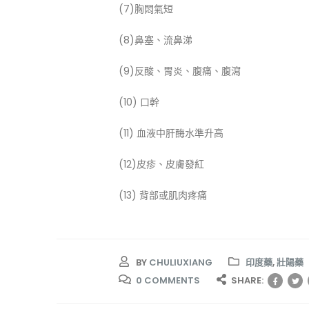
(7)胸悶氣短
(8)鼻塞、流鼻涕
(9)反酸、胃炎、腹痛、腹瀉
(10) 口幹
(11) 血液中肝酶水準升高
(12)皮疹、皮膚發紅
(13) 背部或肌肉疼痛
BY
CHULIUXIANG
印度藥
,
壯陽藥
0 COMMENTS
SHARE: