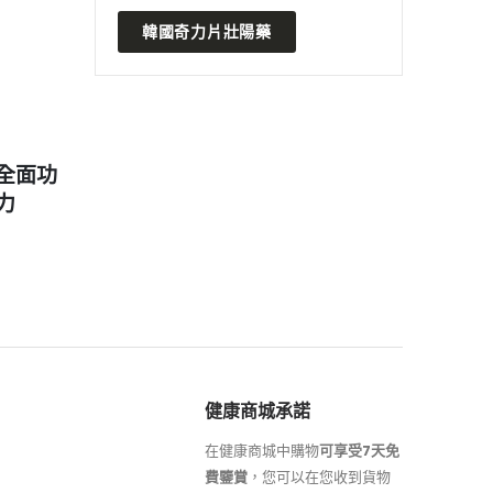
韓國奇力片壯陽藥
2024 年 3 月 10 日
2023 
特定的
印度卡其丸壯陽藥的副作用到底
男人腎
有多微妙？
腎虛吃
READ MORE
READ MO
健康商城承諾
在健康商城中購物
可享受7天免
費鑒賞
，您可以在您收到貨物