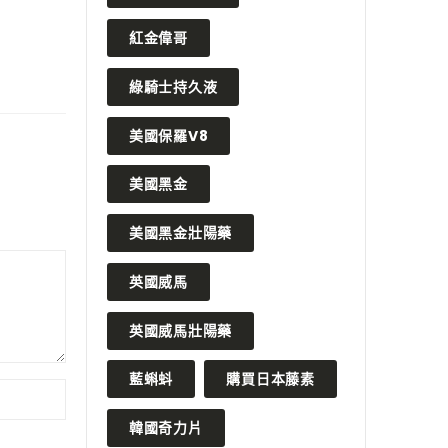
紅金偉哥
綠騎士持久液
美國保羅V8
美國黑金
美國黑金壯陽藥
英國威馬
英國威馬壯陽藥
藍蝌蚪
購買日本藤素
韓國奇力片