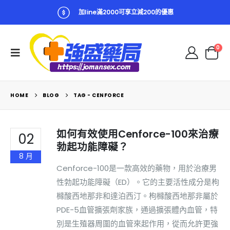
加line滿2000可享立減200的優惠
0
HOME
BLOG
TAG -
CENFORCE
如何有效使用Cenforce-100來治療
02
勃起功能障礙？
8 月
Cenforce-100是一款高效的藥物，用於治療男
性勃起功能障礙（ED）。它的主要活性成分是枸
櫞酸西地那非和達泊西汀。枸櫞酸西地那非屬於
PDE-5血管擴張劑家族，通過擴張體內血管，特
別是生殖器周圍的血管來起作用，從而允許更強