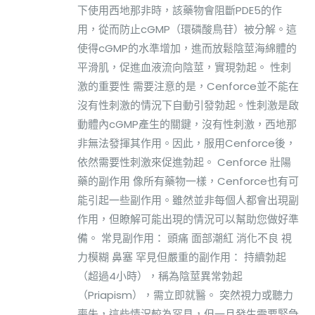
下使用西地那非時，該藥物會阻斷PDE5的作
用，從而防止cGMP（環磷酸鳥苷）被分解。這
使得cGMP的水準增加，進而放鬆陰莖海綿體的
平滑肌，促進血液流向陰莖，實現勃起。 性刺
激的重要性 需要注意的是，Cenforce並不能在
沒有性刺激的情況下自動引發勃起。性刺激是啟
動體內cGMP產生的關鍵，沒有性刺激，西地那
非無法發揮其作用。因此，服用Cenforce後，
依然需要性刺激來促進勃起。 Cenforce 壯陽
藥的副作用 像所有藥物一樣，Cenforce也有可
能引起一些副作用。雖然並非每個人都會出現副
作用，但瞭解可能出現的情況可以幫助您做好準
備。 常見副作用： 頭痛 面部潮紅 消化不良 視
力模糊 鼻塞 罕見但嚴重的副作用： 持續勃起
（超過4小時），稱為陰莖異常勃起
（Priapism），需立即就醫。 突然視力或聽力
喪失，這些情況較為罕見，但一旦發生需要緊急