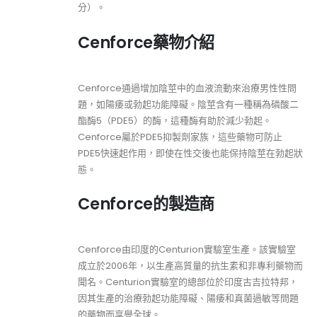
分）。
Cenforce藥物介紹
Cenforce通過增加陰莖中的血液流動來治療男性性問
題，如陽痿或勃起功能障礙。陰莖含有一種稱為磷酸二
酯酶5（PDE5）的酶，這種酶有助於減少勃起。
Cenforce屬於PDE5抑製劑家族，這些藥物可防止
PDE5快速起作用，即使在性交後也能保持陰莖在勃起狀
態。
Cenforce的製造商
Cenforce由印度的Centurion實驗室生產。該實驗室
成立於2006年，以生產高質量的抗生素和非專利藥物而
聞名。Centurion實驗室的總部位於印度古吉拉特邦，
因其生產的治療勃起功能障礙、陽痿和真菌過敏等問題
的藥物而享譽全球。