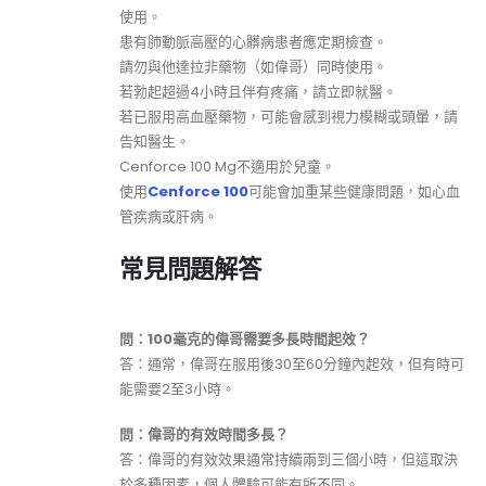
使用。
患有肺動脈高壓的心髒病患者應定期檢查。
請勿與他達拉非藥物（如偉哥）同時使用。
若勃起超過4小時且伴有疼痛，請立即就醫。
若已服用高血壓藥物，可能會感到視力模糊或頭暈，請
告知醫生。
Cenforce 100 Mg不適用於兒童。
使用
Cenforce 100
可能會加重某些健康問題，如心血
管疾病或肝病。
常見問題解答
問：100毫克的偉哥需要多長時間起效？
答：通常，偉哥在服用後30至60分鐘內起效，但有時可
能需要2至3小時。
問：偉哥的有效時間多長？
答：偉哥的有效效果通常持續兩到三個小時，但這取決
於多種因素，個人體驗可能有所不同。