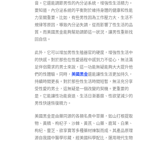
音。它還能調節男性的內分泌系統，增強性生活精力。
要知道，內分泌系統的平衡對於維持身體的健康和性能
力至關重要。比如，有些男性因為工作壓力大、生活不
規律等原因，導致內分泌失調，從而影響了性生活的品
質。而美國黑金能夠幫助調節這一狀況，讓男性重新找
回自信。
此外，它可以增加男性生殖器官的硬度，增強性生活中
的快感。對於那些在性愛過程中感到力不從心，無法滿
足伴侶需求的男士來說，這一功能無疑能夠大大提升他
們的性體驗。同時，
美國黑金
還能讓性生活更加持久，
持續時間更長。對於那些性生活時間短暫，無法充分享
受性愛的男士，這無疑是一個改變的契機。更重要的
是，它能讓性功能衰退、生活日漸萎靡、性欲望減少的
男性快速恢復精力。
美國黑金是由藥同源的各類名貴中草藥，如山打根提取
物、黃精、枸杞子、沙棘、黃芪、山藥、鹿茸、白果、
枸杞、靈芝、欲享寶等多種藥材煉製而成。其產品原理
源自我國中醫學珍藏，經美國科學配比，運用現代生物