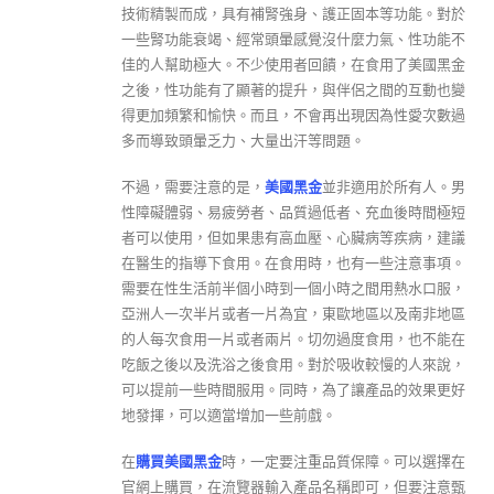
技術精製而成，具有補腎強身、護正固本等功能。對於
一些腎功能衰竭、經常頭暈感覺沒什麼力氣、性功能不
佳的人幫助極大。不少使用者回饋，在食用了美國黑金
之後，性功能有了顯著的提升，與伴侶之間的互動也變
得更加頻繁和愉快。而且，不會再出現因為性愛次數過
多而導致頭暈乏力、大量出汗等問題。
不過，需要注意的是，
美國黑金
並非適用於所有人。男
性障礙體弱、易疲勞者、品質過低者、充血後時間極短
者可以使用，但如果患有高血壓、心臟病等疾病，建議
在醫生的指導下食用。在食用時，也有一些注意事項。
需要在性生活前半個小時到一個小時之間用熱水口服，
亞洲人一次半片或者一片為宜，東歐地區以及南非地區
的人每次食用一片或者兩片。切勿過度食用，也不能在
吃飯之後以及洗浴之後食用。對於吸收較慢的人來說，
可以提前一些時間服用。同時，為了讓產品的效果更好
地發揮，可以適當增加一些前戲。
在
購買美國黑金
時，一定要注重品質保障。可以選擇在
官網上購買，在流覽器輸入產品名稱即可，但要注意甄