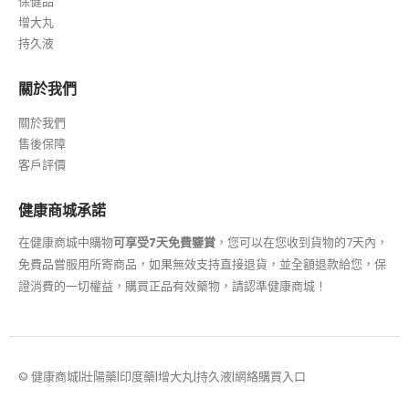
保健品
增大丸
持久液
關於我們
關於我們
售後保障
客戶評價
健康商城承諾
在健康商城中購物
可享受7天免費鑒賞
，您可以在您收到貨物的7天內，
免費品嘗服用所寄商品，如果無效支持直接退貨，並全額退款給您，保
證消費的一切權益，購買正品有效藥物，請認準健康商城！
© 健康商城|壯陽藥|印度藥|增大丸|持久液|網絡購買入口