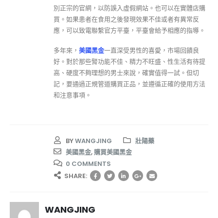
別正宗的官網，以防誤入虛假網站。也可以在實體店購
買。如果患者在食用之後發現效果不佳或者有異常反
應，可以致電聯繫官方平臺，平臺會給予相應的指導。
多年來，
美國黑金
一直深受男性的喜愛，市場回饋良
好。對於那些腎功能不佳、精力不旺盛、性生活有待提
高、硬度不夠理想的男士來說，確實值得一試。但切
記，要通過正規管道購買正品，並遵循正確的使用方法
和注意事項。
BY
WANGJING
壯陽藥
美國黑金
,
購買美國黑金
0 COMMENTS
SHARE:
WANGJING