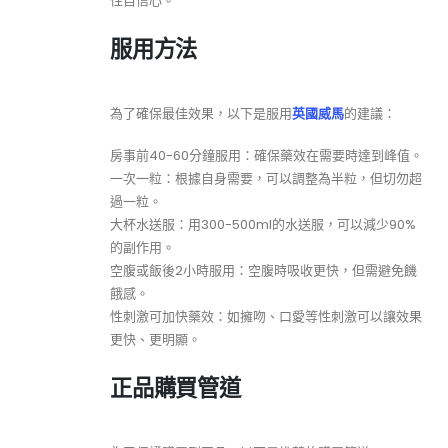
性自信心。
服用方法
為了確保最佳效果，以下是服用
英國威馬
的建議：
房事前40-60分鐘服用：確保藥效在需要時達到峰值。
一次一粒：根據自身需要，可以調整為半粒，但切勿超
過一粒。
大杯水送服：用300-500ml的水送服，可以減少90%
的副作用。
空腹或飯後2小時服用：空腹時吸收更快，但需避免饑
餓感。
性刺激可加快藥效：如擁吻、口愛等性刺激可以讓效果
更快、更明顯。
正品購買管道