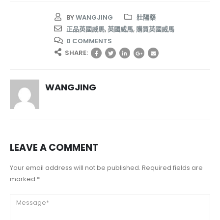
BY
WANGJING
壯陽藥
正品英國威馬
,
英國威馬
,
購買英國威馬
0 COMMENTS
SHARE:
WANGJING
LEAVE A COMMENT
Your email address will not be published. Required fields are
marked *