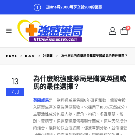
加line滿2000可享立減200的優惠
0
HOME
BLOG
壯陽藥
為什麼說強盛藥局是購買英國威馬的最佳選擇？
為什麼說強盛藥局是購買英國威
13
馬的最佳選擇？
7 月
英國威馬
是一款經過威馬集團8年研究和數十億資金投
入研製生產的高端保健藥物。它採用了100%天然成分，
主要活性成分包括人參、鹿角、枸杞、冬蟲夏草、當
歸、黃精等，通過高精度儀器製作而成。這些天然成分
的結合，能夠加快血液迴圈，促進睾酮分泌，並修復受
損老化細胞，從而達到延時勃起、固腎添精的效果。