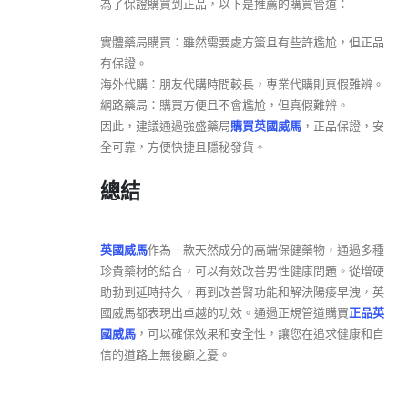
為了保證購買到正品，以下是推薦的購買管道：
實體藥局購買：雖然需要處方簽且有些許尷尬，但正品
有保證。
海外代購：朋友代購時間較長，專業代購則真假難辨。
網路藥局：購買方便且不會尷尬，但真假難辨。
因此，建議通過強盛藥局
購買英國威馬
，正品保證，安
全可靠，方便快捷且隱秘發貨。
總結
英國威馬
作為一款天然成分的高端保健藥物，通過多種
珍貴藥材的結合，可以有效改善男性健康問題。從增硬
助勃到延時持久，再到改善腎功能和解決陽痿早洩，英
國威馬都表現出卓越的功效。通過正規管道購買
正品英
國威馬
，可以確保效果和安全性，讓您在追求健康和自
信的道路上無後顧之憂。