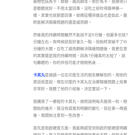
藥物包括馬卡、蚌精、威而鋼等。對於馬卡，我覺得只
是聽聽就好，不用太當回事。沒吃之前吹得跟神藥一
樣，其實也就那麼回事。蚌精這種保健品也是如此。最
終能解決陽痿問題的還是威而鋼。
然後我的持續時間雖然不能說不足5分鐘，但最多也就7
分鐘左右。有時候狀態好會久一點，但始終突破不了10
分鐘的大關。在吃了威而鋼解決陽痿問題後，我更在意
的其實還是我的持續時間，因為7分鐘真的太短了，說
句難聽的，你的伴侶可能才剛剛熱身……
卡其丸
是通過一位在印度生活的朋友瞭解到的。用他的
原話就是說，現在印度的卡其丸在治療陽痿問題上效果
非常好。我聽了他的介紹後，決定嘗試一下。
我購買了一療程的卡其丸，按照說明每天服用一粒。剛
開始的幾天，我沒有感覺到明顯的變化，但在第一周過
後，我開始注意到一些改善。
首先是勃起硬度方面，我能夠感受到勃起的堅硬度明顯
增加了。我之前使用的其他藥物效果也不錯，但與卡其