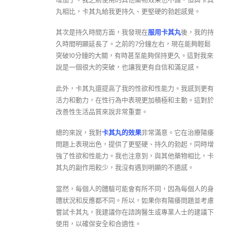
丸相比，卡其丸給我更持久、更堅硬的勃起感覺。
其次是持久時間方面，我發現在
服用卡其丸
後，我的持
久時間明顯延長了。之前的7分鐘左右，現在能夠輕鬆
突破10分鐘的大關，有時甚至能夠保持更久。這對我來
說是一個很大的突破，也讓我更有自信和滿足感。
此外，卡其丸還提高了我的性欲和性能力。我感到更有
活力和動力，在性行為中表現更加積極和主動。這對於
改善性生活品質來說非常重要。
總的來說，我對
卡其丸的效果
非常滿意。它在治療陽痿
問題上表現出色，提供了更堅硬、持久的勃起，同時增
強了性欲和性能力。我也注意到，與其他藥物相比，卡
其丸的副作用較少，我沒有遇到明顯的不適感。
當然，每個人的體驗可能會有所不同，因為每個人的身
體狀況和反應都不同。所以，如果你有陽痿問題並考慮
嘗試卡其丸，我建議你在諮詢醫生或專業人士的建議下
使用，以確保安全和合適性。