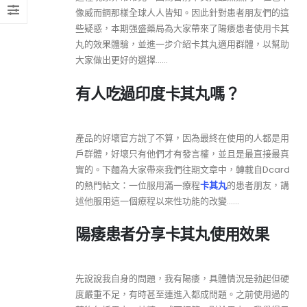
像威而鋼那樣全球人人皆知。因此針對患者朋友們的這
些疑惑，本期强盛藥局為大家帶來了陽痿患者使用卡其
丸的效果體驗，並進一步介紹卡其丸適用群體，以幫助
大家做出更好的選擇……
有人吃過印度卡其丸嗎？
產品的好壞官方說了不算，因為最終在使用的人都是用
戶群體，好壞只有他們才有發言權，並且是最直接最真
實的。下麵為大家帶來我們往期文章中，轉載自Dcard
的熱門帖文：一位服用滿一療程
卡其丸
的患者朋友，講
述他服用這一個療程以來性功能的改變……
陽痿患者分享卡其丸使用效果
先說說我自身的問題，我有陽痿，具體情況是勃起但硬
度嚴重不足，有時甚至連進入都成問題。之前使用過的