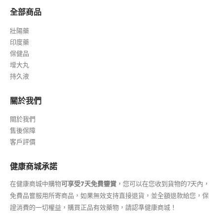
壯陽藥
印度藥
保健品
增大丸
持久液
關於我們
關於我們
售後保障
客戶評價
健康商城承諾
在健康商城中購物
可享受7天免費鑒賞
，您可以在您收到貨物的7天內，
免費品嘗服用所寄商品，如果無效支持直接退貨，並全額退款給您，保
證消費的一切權益，購買正品有效藥物，請認準健康商城！