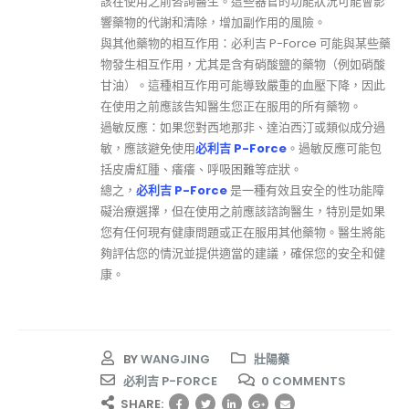
該在使用之前咨詢醫生。這些器官的功能狀況可能會影
響藥物的代謝和清除，增加副作用的風險。
與其他藥物的相互作用：必利吉 P-Force 可能與某些藥
物發生相互作用，尤其是含有硝酸鹽的藥物（例如硝酸
甘油）。這種相互作用可能導致嚴重的血壓下降，因此
在使用之前應該告知醫生您正在服用的所有藥物。
過敏反應：如果您對西地那非、達泊西汀或類似成分過
敏，應該避免使用
必利吉 P-Force
。過敏反應可能包
括皮膚紅腫、癢癢、呼吸困難等症狀。
總之，
必利吉 P-Force
是一種有效且安全的性功能障
礙治療選擇，但在使用之前應該諮詢醫生，特別是如果
您有任何現有健康問題或正在服用其他藥物。醫生將能
夠評估您的情況並提供適當的建議，確保您的安全和健
康。
BY
WANGJING
壯陽藥
必利吉 P-FORCE
0 COMMENTS
SHARE: