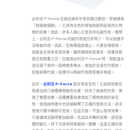
必利吉 P-Force 在過去兩年中受到廣泛歡迎，常被稱為
「超級傲慢鋼」。它具有出色的增強勃起和延長持久時
間的效果！因此，許多人關心它是否存在副作用。實際
上，必利吉 P-Force 的副作用成分非常少，可以說幾乎
沒有副作用。因此，您無需過度擔心。只要合理使用，
就能安全地享受其效果。雖然藥物有其毒性，但毒性程
度也有輕重之分。在服用必利吉 P-Force 時，搭配溫水
並在接下來的一段時間多喝水，有助於全身均勻吸收，
促進新陳代謝。這樣可以將副作用降至幾乎無感。
此外，
必利吉 P-Force
是非常安全的！它由西地那非
和達泊西汀兩種藥物聯合生產，綜合了兩者的作用，實
現了雙重效果。這種雙重效果增加了藥物使用的安全
性，使用說明書中也詳細解釋了正確的使用方法。初次
使用只需半顆即可見效。在這方面，不宜心急求效果，
只會讓情況變得更加麻煩。先試試半顆的效果，感受身
體的變化，待下次使用時再服用一整顆，這是正確的安