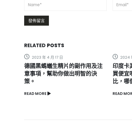
RELATED
POSTS
2024 年 1 月 18 日
2023
作用及注
印度卡其丸壯陽藥在印度當地購
解密
智的決
買便宜嗎？與臺灣藥局價格相
評析
比，哪個更實惠？
READ M
READ MORE