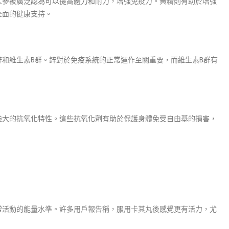
人參被廣泛認為可以提高體力和耐力，增強免疫力。黃精則有助於增強
全面的健康支持。
和維生素B群。鋅對於免疫系統的正常運作至關重要，而維生素B群有
強大的抗氧化特性。這些抗氧化劑有助於保護身體免受自由基的損害，
常活動的能量水準。許多用戶報告稱，服用卡其丸後感覺更有活力，尤