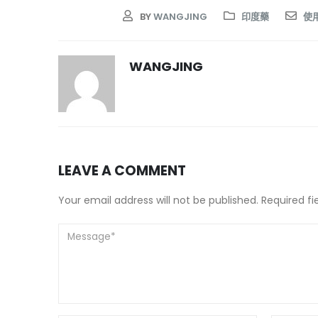
BY
WANGJING
印度藥
使
WANGJING
LEAVE A COMMENT
Your email address will not be published. Required f