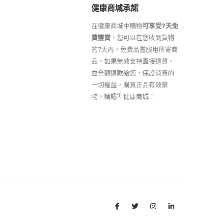
健康商城承諾
在健康商城中購物
可享受7天免
費鑒賞
，您可以在您收到貨物
的7天內，免費品嘗服用所寄商
品，如果無效支持直接退貨，
並全額退款給您，保證消費的
一切權益，購買正品有效藥
物，請認準健康商城！