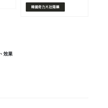
韓國奇力片壯陽藥
2024 年 7 月 5 日
202
奇服用希
超級犀利士：早洩和陽痿的救
泰国
星？個人經驗分享真的有效嗎？
法：
中
READ MORE
READ 