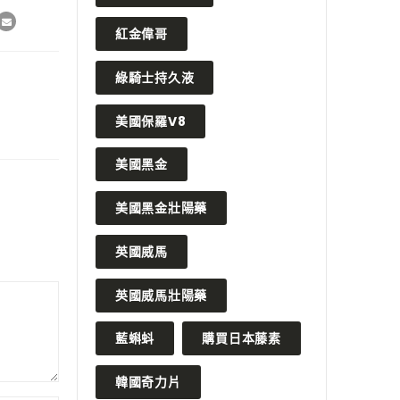
紅金偉哥
綠騎士持久液
美國保羅V8
美國黑金
美國黑金壯陽藥
英國威馬
英國威馬壯陽藥
藍蝌蚪
購買日本藤素
韓國奇力片