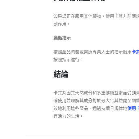
如果您正在服用其他藥物，使用卡其丸前應
副作用。
遵循指示
按照產品包裝或醫療專業人士的指示服用
卡
按照指示進行。
結論
卡其丸因其天然成分和多重健康益處而受到
確使用並理解其成分對於最大化其益處至關
效地利用這些產品。通過持續且規律地
使用
有活力的生活。