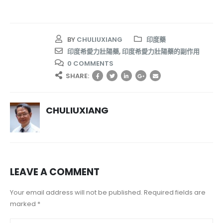
BY
CHULIUXIANG
印度藥
印度希愛力壯陽藥
,
印度希愛力壯陽藥的副作用
0 COMMENTS
SHARE:
CHULIUXIANG
LEAVE A COMMENT
Your email address will not be published. Required fields are
marked *