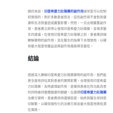
總的來說，
印度希愛力壯陽藥的副作用
通常是可以控制
和預測的。對於多數患者而言，這些副作用不會對其健
康和生活質量造成嚴重影響。然而，一旦出現嚴重副作
用，患者應立即停止使用印度希愛力壯陽藥，並尋求醫
生的建議。在使用印度希愛力壯陽藥之前，患者應詳細
瞭解藥物的副作用，並在醫生的指導下合理使用，以確
保最大程度地獲益並將副作用風險降至最低。
結論
透過深入瞭解印度希愛力壯陽藥藥物的副作用，我們能
更全面地評估其對患者的實際影響。合理使用印度希愛
力壯陽藥，及時處理副作用，是確保患者在性功能改善
的同時維持整體健康的關鍵。在選擇
印度希愛力壯陽藥
治療方案時，患者應保持謹慎態度，始終與醫生保持密
切聯繫，以確保個性化的治療方案並最大限度地降低潛
在風險。