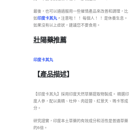
最後，也可以通過服用一些催情產品來改善和調理，比
如
印度卡其丸
，
注意啦！ ！ 每個人！ ！ 是休養生息。
如果沒有以上症狀，建議您不要食用。
壯陽藥推薦
印度卡其丸
【產品描述】
【印度卡其丸】採用印度天然草藥提取物製成。 精選印
度人參，配以黃精、杜仲、肉蓯蓉、紅景天、瑪卡等成
分。
研究證實，印度本土草藥的有效成分和活性是普通草藥
的6倍。