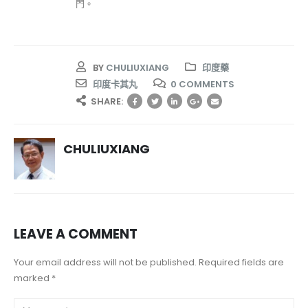
門。
BY
CHULIUXIANG
印度藥
印度卡其丸
0 COMMENTS
SHARE:
CHULIUXIANG
LEAVE A COMMENT
Your email address will not be published. Required fields are
marked *