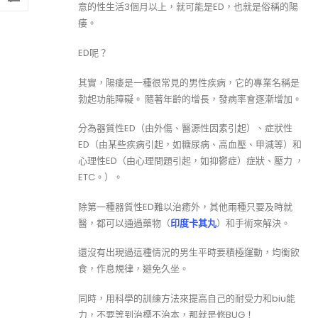
意的性生活3個月以上，就可能是ED，也就是俗稱的陽
痿。
ED呢？
其實，陽痿是一種很常見的男性疾病，它的專業名稱是
勃起功能障礙。 隨著年齡的增長，發病率會逐漸增加。
分為器質性ED（由外傷、醫源性因素引起）、症狀性
ED（由某些疾病引起，如糖尿病、高血壓、甲減等）和
心理性ED（由心理問題引起，如抑鬱症）症狀、壓力 ，
ETC。）。
除第一種器質性ED難以治癒外，其他兩種只要及時就
醫，都可以通過藥物（
印度卡其丸
）和手術來解決。
還沒有出現過這種情況的男生平時要積極運動，均衡飲
食，作息規律，避免久坐。
同時，用科學的訓練方法來提高自己的耐受力和biu能
力，不要等到治標不治本，那就是修BUG！