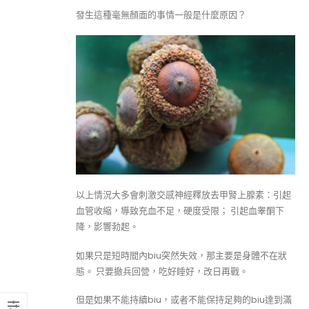
發生這種毫無顏面的事情一般是什麼原因？
以上情況大多會刺激交感神經釋放去甲腎上腺素：引起
血管收縮，導致充血不足，硬度受限； 引起血睾酮下
降，影響勃起。
如果只是短時間內biu突然失效，那主要是身體不在狀
態。 只要撤兵回營，吃好睡好，改日再戰。
但是如果不能持續biu，或者不能保持足夠的biu達到滿