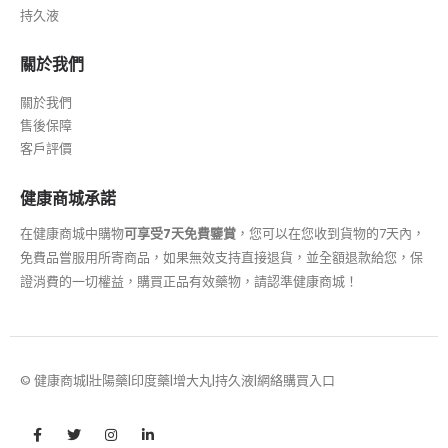
持久液
關於我們
關於我們
售後保障
客戶評價
健康商城承諾
在健康商城中購物
可享受7天免費鑒賞
，您可以在您收到貨物的7天內，
免費品嘗服用所寄商品，如果無效支持直接退貨，並全額退款給您，保
證消費的一切權益，購買正品有效藥物，請認準健康商城！
© 健康商城|壯陽藥|印度藥|增大丸|持久液|網絡購買入口