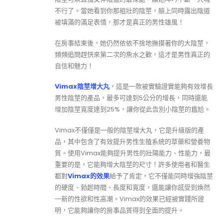
不行了。當她看到你那粗壯的陰莖，臉上同時露出陰道
被填滿的滿足表情，那才是真正的男性雄風！
在房事結束後，她仍然依依不捨地撫摸著你的大陰莖，
頻頻追問趕快來第二次的魚水之歡，這才是男性真正的
自信和魅力！
Vimax陰莖增大丸
，這是一款被實驗證實能夠有效增長
男性陰莖的產品，最多可達到5公分的增長，同時還能
增加陰莖寬度達到25%，讓你從此告別小陰莖的尷尬。
Vimax不僅僅是一般的陰莖增大丸，它是升級版的產
品，其中包含了有效提升男性生殖系統的草藥和營養物
質。使用Vimax能夠提升男性的壯陽能力、性能力，最
重要的是，它能夠增大陰莖的尺寸！許多使用者和醫生
都對
Vimax的效果
給予了肯定，它不僅能同時增強陰莖
的硬度、勃起時間、長度和寬度，還能讓你感受到煥然
一新的性欲和性高潮。Vimax的效果已經被實踐所證
明，它能夠讓你的房事品質得到全面的提升。