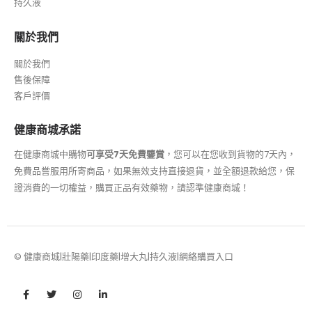
持久液
關於我們
關於我們
售後保障
客戶評價
健康商城承諾
在健康商城中購物
可享受7天免費鑒賞
，您可以在您收到貨物的7天內，
免費品嘗服用所寄商品，如果無效支持直接退貨，並全額退款給您，保
證消費的一切權益，購買正品有效藥物，請認準健康商城！
© 健康商城|壯陽藥|印度藥|增大丸|持久液|網絡購買入口