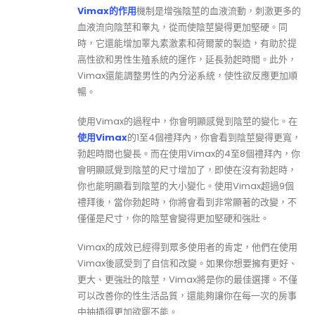
Vimax的作用
機制是增強陰莖的血液流動，刺激更多的
血液流向陰莖和睾丸，從而使陰莖變得更加堅硬。同
時，它還能增加睪丸素激素和荷爾蒙的製造，有助於提
高性欲和男性生殖系統的運作，延長勃起時間。此外，
Vimax還能調整男性的內分泌系統，使性欲反應更加順
暢。
使用Vimax的過程中，你會明顯感覺到陰莖的變化。在
使用Vimax
的1至4個禮拜內，你會看到陰莖變得更寬，
勃起時間也變長。而在使用Vimax的4至8個禮拜內，你
會明顯感覺到陰莖的尺寸增加了，即使在沒有勃起時，
你也能明顯看到陰莖的大小變化。使用Vimax超過9個
禮拜後，當你勃起時，你將會看到非常顯著的改變，不
僅僅是尺寸，你的陰莖會變得更加堅硬和強壯。
Vimax的成效已經得到眾多使用者的肯定，他們在使用
Vimax後感受到了自信和改變。如果你想要擁有更好、
更大、更強壯的陰莖，Vimax將是你的最佳選擇。不僅
可以改善你的性生活品質，還能夠讓你在每一次的房事
中抽插得更加欲罷不能。