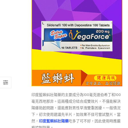
印度藍蝌蚪壯陽藥的主要成分為100毫克達伯希丁和100
毫克西地那非。這兩種成分結合成雙效片，不僅能解決
陽痿勃起問題，還能應對男性早洩雙重困擾。一般情況
下，初次使用建議先半片，如效果不佳可嘗試整片。當
然，
印度藍蝌蚪壯陽藥
吃多了可不好，因此使用時應嚴
格控制劑量。