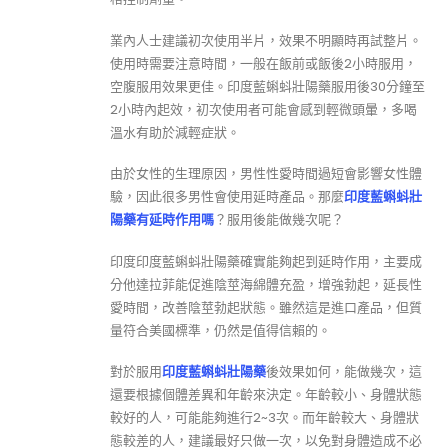
業內人士建議初次使用半片，效果不明顯時再試整片。
使用時需要注意時間，一般在飯前或飯後2小時服用，
空腹服用效果更佳。印度藍蝌蚪壯陽藥服用後30分鐘至
2小時內起效，初次使用者可能會感到輕微頭暈，多喝
溫水有助於減輕症狀。
由於女性的生理原因，男性性愛時間過短會影響女性體
驗，因此很多男性會使用延時產品。那麼
印度藍蝌蚪壯
陽藥有延時作用嗎
？服用後能做幾次呢？
印度印度藍蝌蚪壯陽藥確實能夠起到延時作用，主要成
分他達拉菲能促進陰莖海綿體充盈，增強勃起，延長性
愛時間，改善陰莖勃起狀態。雖然這是進口產品，但質
量符合美國標準，仍然是值得信賴的。
對於服用
印度藍蝌蚪壯陽藥
後效果如何，能做幾次，這
還要根據個體差異和年齡來決定。年齡較小、身體狀態
較好的人，可能能夠進行2~3次。而年齡較大、身體狀
態較差的人，建議最好只做一次，以免對身體造成不必