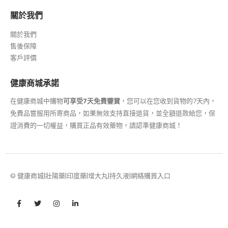
關於我們
關於我們
售後保障
客戶評價
健康商城承諾
在健康商城中購物
可享受7天免費鑒賞
，您可以在您收到貨物的7天內，
免費品嘗服用所寄商品，如果無效支持直接退貨，並全額退款給您，保
證消費的一切權益，購買正品有效藥物，請認準健康商城！
© 健康商城|壯陽藥|印度藥|增大丸|持久液|網絡購買入口