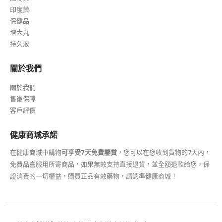
印度藥
保健品
增大丸
持久液
關於我們
關於我們
售後保障
客戶評價
健康商城承諾
在健康商城中購物
可享受7天免費鑒賞
，您可以在您收到貨物的7天內，
免費品嘗服用所寄商品，如果無效支持直接退貨，並全額退款給您，保
證消費的一切權益，購買正品有效藥物，請認準健康商城！