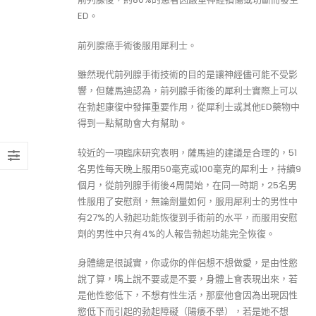
ED。
前列腺癌手術後服用犀利士。
雖然現代前列腺手術技術的目的是讓神經儘可能不受影
響，但薩馬迪認為，前列腺手術後的犀利士實際上可以
在勃起康復中發揮重要作用，從犀利士或其他ED藥物中
得到一點幫助會大有幫助。
较近的一項臨床研究表明，薩馬迪的建議是合理的，51
名男性每天晚上服用50毫克或100毫克的犀利士，持續9
個月，從前列腺手術後4周開始，在同一時期，25名男
性服用了安慰劑，無論劑量如何，服用犀利士的男性中
有27%的人勃起功能恢復到手術前的水平，而服用安慰
劑的男性中只有4%的人報告勃起功能完全恢復。
身體總是很誠實，你或你的伴侶想不想做愛，是由性慾
說了算，嘴上說不要或是不要，身體上會表現出來，若
是他性慾低下，不想有性生活，那麼他會因為出現因性
慾低下而引起的勃起障礙（陽痿不舉），若是她不想