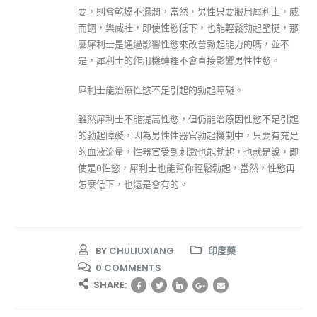
要，則會乾燥不濕潤，當然，男性只要服用犀利士，威
而鋼，樂威壯，即使性慾低下，也能輕鬆勃起堅挺，那
麼犀利士是通過影響性慾來改善勃起能力的嗎，並不
是，犀利士的作用機轉裡不會直接影響男性性慾。
犀利士能治療性慾不足引起的勃起障礙。
雖然犀利士不能提高性慾，但仍能治療因性慾不足引起
的勃起障礙，因為男性性器官勃起機制中，只要有充足
的血液流量，性器官受到刺激也能勃起，也就是說，即
使是0性慾，犀利士也能幫你輕鬆勃起，當然，性慾再
怎麼低下，也還是會有的。
BY
CHULIUXIANG
印度藥
0 COMMENTS
SHARE: