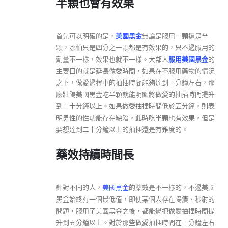
半顆也會有效果
首先可以明確的是，
美國黑金
無論是服用一顆還是半
顆，哪怕只是四分之一顆都是有效果的，只不過服用的
劑量不一樣，效果也就不一樣。大部人
服用美國黑金
的
主要目的就是延長做愛時間，如果在不服用藥物的情況
之下，做愛過程中的抽插時間能夠達到十分鐘左右，那
麼壯陽美國黑金吃半顆就能明顯將做愛的抽插時間提升
到二十分鐘以上。如果做愛抽插時間低於五分鐘，則表
明男性的性功能存在缺陷，此時吃半顆也有效果，但是
要想達到二十分鐘以上的抽插還是有難度的。
藥效持續時間長
針對不同的人，
美國黑金
的藥效是不一樣的，不過美國
黑金始終有一個最低值，即使某個人存在陽痿、秒射的
問題，服用了美國黑金之後，都能過把做愛抽插時間提
升到五分鐘以上。對於那些做愛抽插時間在十分鐘左右