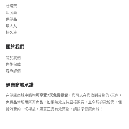
壯陽藥
印度藥
保健品
增大丸
持久液
關於我們
關於我們
售後保障
客戶評價
健康商城承諾
在健康商城中購物
可享受7天免費鑒賞
，您可以在您收到貨物的7天內，
免費品嘗服用所寄商品，如果無效支持直接退貨，並全額退款給您，保
證消費的一切權益，購買正品有效藥物，請認準健康商城！