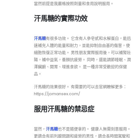
當然前提是我嚴格按照劑量和食用說明服用。
汗馬糖的實際功效
汗馬糖
有很多功效。 它含有人參皂甙和水解蛋白，能迅
速補充人體的能量和耐力，並能抑制自由基的傷害，使
細胞恢復正常功能。 男性朋友實際服用後，可以補腎壯
陽，補中益氣，養顏抗疲勞。 同時，還能調節睡眠、潤
澤臟腑、開胃、增進食欲。 是一種非常受歡迎的保健
品。
汗馬糖的效果很好。 有需要的可以去官網瞭解更多：
https://jomansex.com/
服用汗馬糖的禁忌症
當然，
汗馬糖
也不是隨便拿的。 健康人無需刻意服用。
更適合有前列腺問題和疲勞的男性，適合長時間駕駛和