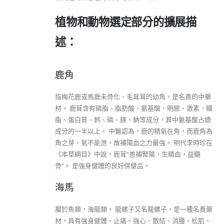
植物和動物選定部分的擴展描
述：
鹿角
指梅花鹿或馬鹿未骨化、毛茸茸的幼角，是名貴的中藥
材。 鹿茸含有磷脂、脂肪酸、氨基酸、明膠、激素、糖
脂、蛋白質、鈣、磷、鎂、鈉等成分，其中氨基酸占總
成分的一半以上。 中醫認為，鹿的精氣在角，而鹿角為
角之芽，氣不能泄，故補陽血之力最強。 明代李時珍在
《本草綱目》中說，鹿茸“善補腎陽，生精血，益髓
骨”。 是強身健體的良好保健品。
海馬
屬於魚類，海龍類。 龍螺子又名龍螺子，是一種名貴藥
材，具有強身健體、止痛、強心、散結、消腫、松肌、