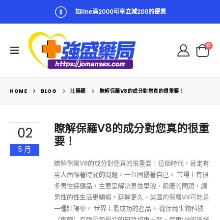
加line滿2000可享立減200的優惠
0
HOME
BLOG
壯陽藥
瞭解保羅V8的成分對您真的很重要！
瞭解保羅V8的成分對您真的很重
02
要！
5 月
瞭解保羅V8的成分對您真的很重要！這個時代，肯定有
男人面臨著時間的問題，一直困擾著自己。 市場上有很
多男性保健品，主要是解決男性早洩、陽痿的問題，讓
男性的性生活更順暢，延遲更久。美國的保羅V8可能是
一種壯陽藥。 世界上最成功的產品。 從保爾生物科技
（集團）有限公司最初的研發初衷出發，保爾V8的延緩