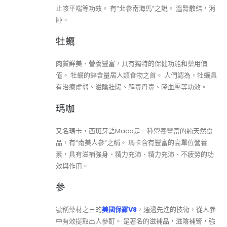
止咳平喘等功效。 有“北參南海馬”之說。 溫腎散結，消
腫。
牡蠣
肉質鮮美、營養豐富，具有獨特的保健功能和藥用價
值。 牡蠣的鋅含量居人類食物之首。 人們認為，牡蠣具
有治療虛弱、滋陰壯陽、解毒丹毒、降血壓等功效。
瑪咖
又名瑪卡，西班牙語Maca是一種營養豐富的純天然食
品，有“南美人參”之稱。 瑪卡含有豐富的高單位營養
素，具有滋補強身、精力充沛、精力充沛、不疲勞的功
效與作用。
參
號稱藥材之王的
美國保羅V8
，通過先進的技術，從人參
中有效提取出人參酊。 是著名的滋補品，滋陰補腎，強