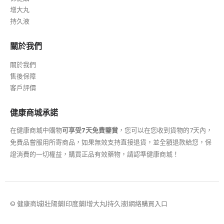
增大丸
持久液
關於我們
關於我們
售後保障
客戶評價
健康商城承諾
在健康商城中購物
可享受7天免費鑒賞
，您可以在您收到貨物的7天內，
免費品嘗服用所寄商品，如果無效支持直接退貨，並全額退款給您，保
證消費的一切權益，購買正品有效藥物，請認準健康商城！
© 健康商城|壯陽藥|印度藥|增大丸|持久液|網絡購買入口