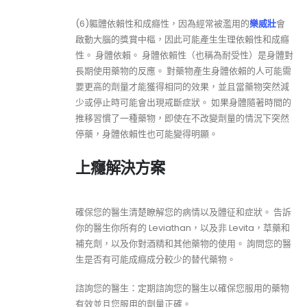
(6)軀體依賴性和成癮性，因為經常被濫用的
樂威壯
會
啟動大腦的獎賞中樞，因此可能產生生理依賴性和成癮
性。 身體依賴。 身體依賴性（也稱為耐受性）是身體對
長期使用藥物的反應。 對藥物產生身體依賴的人可能需
要更高的劑量才能獲得相同的效果，並且當藥物突然減
少或停止時可能會出現戒斷症狀。 如果身體隨著時間的
推移習慣了一種藥物，即使在不改變劑量的情況下突然
停藥，身體依賴性也可能變得明顯。
上癮解決方案
確保您的醫生清楚瞭解您的病情以及體征和症狀。 告訴
你的醫生你所有的 Leviathan，以及非 Levita，草藥和
補充劑，以及你對酒精和其他藥物的使用。 詢問您的醫
生是否有可能成癮成分較少的替代藥物。
諮詢您的醫生：定期諮詢您的醫生以確保您服用的藥物
有效並且您服用的劑量正確。