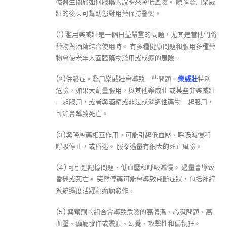
循醫生關於如何服藥的說明來降低風險。 瞭解濫用樂威
壯的後果可幫助您對用藥保持警惕。
(1) 濫用樂威壯是一個日益嚴重的問題，尤其是當他們將
藥物與酒精結合使用時。 有多種健康問題和服用多種藥
物會使老年人面臨藥物濫用或成癮的風險。
(2)併發症。濫用樂威壯會導致一些問題。
樂威壯
特別
危險，如果大劑量服用，與其他樂威壯 或某些非樂威壯
一起服用，或者與酒精或非法或消遣性藥物一起服用，
可能會導致死亡。
(3)與降壓藥相互作用，可能引起低血壓、呼吸減慢和
呼吸停止，或昏迷。 服藥過量有很大的死亡風險。
(4) 可引起記憶問題、低血壓和呼吸減慢。 過量會導致
昏迷或死亡。 突然停藥可能會導致戒斷症狀，包括神經
系統過度活躍和癲癇發作。
(5) 興奮劑的組合會導致危險的高體溫、心臟問題、高
血壓、癲癇發作或震顫、幻覺、攻擊性和偏執狂。