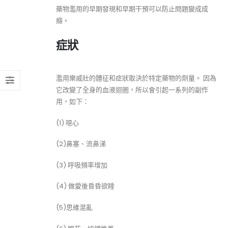
藥物濫用的早期發現和早期干預可以防止問題變成成
癮。
症狀
濫用樂威壯的體征和症狀取決於特定藥物的劑量。 因為
它改變了全身的血液迴圈，所以會引起一系列的副作
用，如下：
(1) 噁心
(2)鼻塞、流鼻涕
(3) 呼吸頻率增加
(4) 做愛後昏昏欲睡
(5)思維混亂