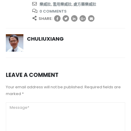
樂威壯
,
濫用樂威壯
,
處方藥樂威壯
0 COMMENTS
SHARE:
CHULIUXIANG
LEAVE A COMMENT
Your email address will not be published. Required fields are
marked *