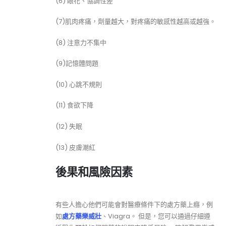
(6) 眼花、協調性差
(7)肌肉疼痛，劑量越大，對疼痛的敏感性越高或越強。
(8) 注意力不集中
(9)記憶體問題
(10) 心跳不規則
(11) 食欲下降
(12) 失眠
(13) 皮膚潮紅
後果和風險因素
有些人擔心他們可能會對醫療條件下的處方藥上癮，例
如
處方藥樂威壯
、Viagra。 但是，您可以通過仔細遵