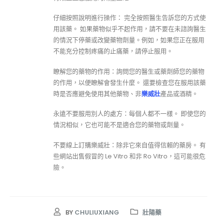
仔細按照說明進行操作： 完全按照醫生告訴您的方式使
用該藥。 如果藥物似乎不起作用，請不要在未諮詢醫生
的情況下停藥或改變藥物劑量。例如，如果您正在服用
不能充分控制疼痛的止痛藥，請停止服用。
瞭解您的藥物的作用：詢問您的醫生或藥劑師您的藥物
的作用，以便瞭解會發生什麼。 還要檢查您在服用該藥
時是否應避免使用其他藥物、非
樂威壯
產品或酒精。
永遠不要服用別人的處方：每個人都不一樣。 即使您的
情況相似，它也可能不是適合您的藥物或劑量。
不要線上訂購樂威壯：除非它來自值得信賴的藥房。 有
些網站出售假冒的 Le Vitro 和非 Ro Vitro，這可能很危
險。
BY
CHULIUXIANG
壯陽藥