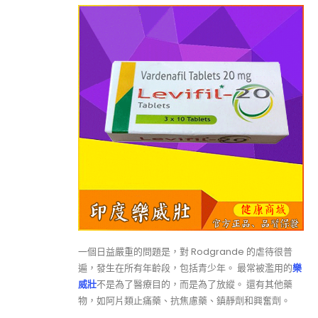
一個日益嚴重的問題是，對 Rodgrande 的虐待很普
遍，發生在所有年齡段，包括青少年。 最常被濫用的
樂
威壯
不是為了醫療目的，而是為了放縱。 還有其他藥
物，如阿片類止痛藥、抗焦慮藥、鎮靜劑和興奮劑。