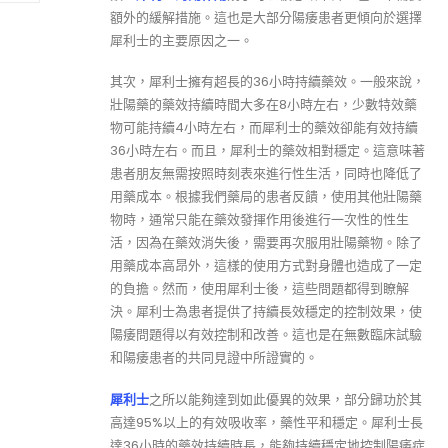
額外的緩解措施。這也是大部分陽痿患者更傾向於選擇
犀利士的主要原因之一。
其次，犀利士擁有超長的36小時持續藥效。一般來說，
壯陽藥的藥效持續時間大多在8小時左右，少數特效藥
物可能持續4小時左右，而犀利士的藥效卻能有效持續
36小時左右。而且，犀利士的藥效相對穩定。這意味著
患者朋友無需按照時刻表來進行性生活，同時也降低了
用藥成本。根據我們藥局的患者反饋，使用其他壯陽藥
物時，通常只能在藥效發揮作用後進行一次性的性生
活，因為在藥效消失後，需要再次服用壯陽藥物。除了
用藥成本高昂外，這樣的使用方式對身體也造成了一定
的負擔。然而，使用犀利士後，這些問題都得到瞭解
決。犀利士為患者提供了持續長效穩定的控制效果，使
陽痿問題得以有效控制和改善。這也是在無數臨床試驗
和陽痿患者的共同見證中所證實的。
犀利士
之所以能夠達到如此優異的效果，部分歸功於其
高達95%以上的有效吸收率，藥性平和穩定。犀利士長
達36小時的藥效持續時長，能夠持續穩定地控制陽痿症