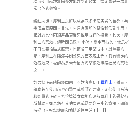
以前使用兩顆壯陽藥才能達到的效果。這確實是一款非
常出色的藥物。
總結來說，犀利士之所以成為眾多陽痿患者的首選，有
幾個主要原因。首先，它具有溫和的藥性和低副作用，
相對於其他同類產品更受男性朋友們的接受。其次，犀
利士的藥效持續時間長達36小時，穩定而持久，使患者
不再需要掐點式服藥，也節省了用藥成本。最重要的
是，犀利士在陽痿控制效果方面表現出色，具有穩定的
治療效果，被認為是當今最有希望根治陽痿症狀的藥物
之一。
如果您正面臨陽痿問題，不妨考慮使用
犀利士
。然而，
請務必在使用前咨詢醫生或藥師的建議，確保使用方法
和劑量的正確。希望這篇文章對您瞭解犀利士的優點有
所幫助。如果您有其他問題或需要進一步的資訊，請隨
時提出。祝您健康和愉快的性生活！】【】