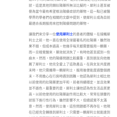
狀，這是其他同類壯陽藥所無法比擬的。犀利士甚至被
譽為當今最有希望根治陽痿症狀的藥物。這一點已被醫
學界的學者們在相關的文獻中提到，使犀利士成為目前
最適合長期服用來控制陽痿問題的藥物。
讓我們來分享一位
使用犀利士
的患者的體驗。在接觸犀
利士之前，他一直在使用全球最著名的壯陽藥，雖然效
果不錯，但成本過高。他幾乎每天都需要服用一顆藥，
而一旦睡覺醒來，藥效就消失了。有時他甚至感到一些
麻木。然而，他的陽痿問題比較嚴重，直到朋友向他推
薦了犀利士，他完全愛上了這款產品。在與女友共度週
末時，他只需攜帶一顆犀利士，服用後便能度過整個週
末，不用擔心在行房時遇到困難。他認為犀利士相比他
以前使用的壯陽藥更加平和，前者持續穩定，並且效果
並不遜色。最重要的是，犀利士讓他認為性生活品質更
高。以前他使用的壯陽藥副作用比較大，常常在頭暈的
狀態下進行性行為，雖然影響不大，但總感覺不太滿
意。然而，使用犀利士後，這些問題都不再存在。他現
在已經完全轉換到犀利士，只需要一顆犀利士就能達到