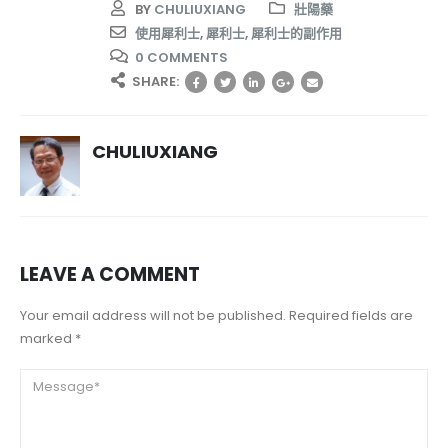
BY
CHULIUXIANG
壯陽藥
使用犀利士
,
犀利士
,
犀利士的副作用
0 COMMENTS
SHARE:
CHULIUXIANG
LEAVE A COMMENT
Your email address will not be published. Required fields are
marked *