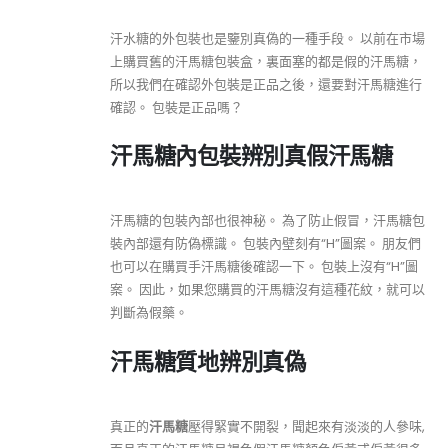
汗水糖的外包裝也是鑒別真偽的一種手段。 以前在市場
上購買舊的汗馬糖包裝盒，裏面塞的都是假的汗馬糖，
所以我們在確認外包裝是正品之後，還要對汗馬糖進行
確認。 包裝是正品嗎？
汗馬糖內包裝辨別真假汗馬糖
汗馬糖的包裝內部也很神秘。 為了防止假冒，汗馬糖包
裝內部還有防偽標識。 包裝內壁刻有“H”圖案。 朋友們
也可以在購買手汗馬糖後確認一下。 包裝上沒有“H”圖
案。 因此，如果您購買的汗馬糖沒有這種花紋，就可以
判斷為假藥。
汗馬糖質地辨別真偽
真正的
汗馬糖
壓得緊實不開裂，聞起來有淡淡的人參味,