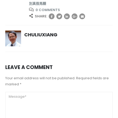
別真假馬糖
0 COMMENTS
SHARE:
CHULIUXIANG
LEAVE A COMMENT
Your email address will not be published. Required fields are
marked *