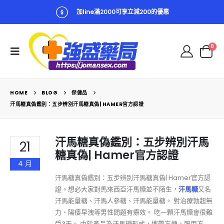
加line滿2000可享立減200的優惠
0
HOME
BLOG
保健品
汗馬糖真偽鑑別：五步辨別汗馬糖真偽| HAMER官方認證
汗馬糖真偽鑑別：五步辨別汗馬
21
糖真偽| Hamer官方認證
4 月
汗馬糖真偽鑑別：五步辨別汗馬糖真偽| Hamer官方認
證。想必大家對馬來西亞汗馬糖並不陌生，
汗馬糖
又名
汗馬能量糖、汗馬人參糖、汗馬能量糖。 對治療勃起無
力、陽痿早洩等男性問題有療效。 吃一顆汗馬糖會很難
受3天。 由於產品為汗馬糖形式，攜帶方便，服用方