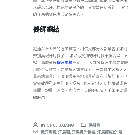
而且真正的汗馬糖呈褐色假汗馬糖顏色偏黃或偏黃很多
人誤以為汗水棉花糖是黑色的，其實這是錯誤的。 正宗
的汗馬糖顏色應該是棕色的。
醫師總結
經過以上五點的逐步驗證，相信大部分人都學會了如何
辨別真假汗馬糖了。 如果你買到的汗馬糖不符合以上五
點，那麼就是
假汗馬糖
無疑了！ 大部分假汗馬糖要麼服
用後沒有效果，要麼摻入違禁成分（一顆糖中會摻入大
量西地那非），服用過多西地那非確實有壯陽作用，但
會導致嚴重的副作用，極有可能引起勃起功能障礙或高
血壓、頭暈、頭痛、腹瀉等，真的很危險，千萬不要繼
續服用！
BY
CHULIUXIANG
保健品
假汗馬糖
,
汗馬糖
,
汗馬糖外包裝
,
汗馬糖成份
,
辨