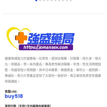
健康商城致力於服務每一位男性，提供壯陽藥、印度藥、持久液、增大
丸、保健品、等一系列產品，專為男性解決陽痿、早洩、性生活時間短
暫、性器官短小等問題，其中日本藤素、美國黑金、犀利士、威而鋼、
樂威壯、奇力片等產品受到了大家的一致好評，真正做到為男性性健康
保駕護航。
客服LINE:
buy518
貨到付款（支持7天內無理由退換貨）