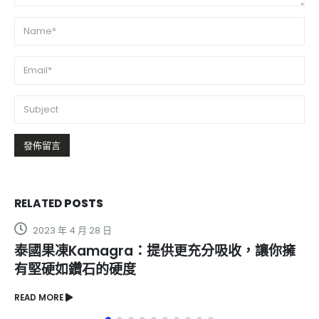
RELATED
POSTS
2023 年 5 月 31 日
健康商城：購買正品女用偉哥的最佳選擇
READ MORE