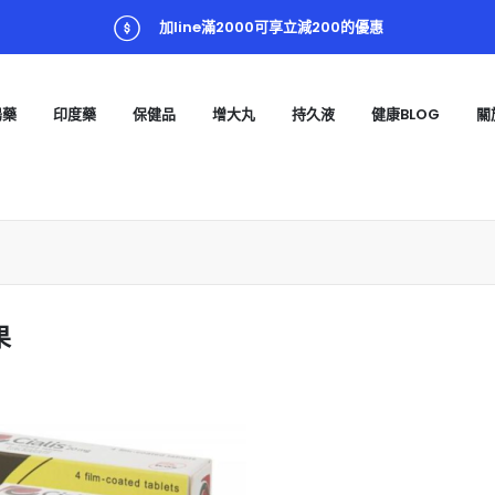
加line滿2000可享立減200的優惠
陽藥
印度藥
保健品
增大丸
持久液
健康BLOG
關
果