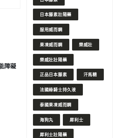
日本藤素壯陽藥
服用威而鋼
果凍威而鋼
樂威壯
2023 年 12 月 2 日
2023 
樂威壯壯陽藥
很大
網上購買奇力片壯陽藥的優勢何
解密印
在？正確管道為您解析！
評析及
正品日本藤素
汗馬糖
READ MORE
READ MO
法國綠騎士持久液
泰國果凍威而鋼
海狗丸
犀利士
犀利士壯陽藥