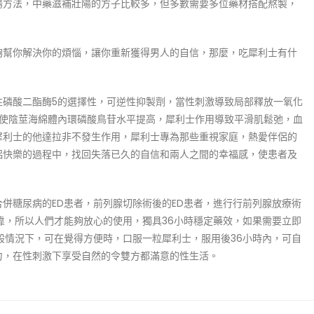
陽方法，中藥滋補壯陽的方子比較多，但多數需要多位藥材搭配熬製，
夠幫你解決你的煩惱，讓你重新獲得男人的自信，那麼，吃犀利士有什
性磷酸二酯酶5的選擇性，可逆性抑製劑，當性刺激導致局部釋放一氧化
，使陰莖海綿體內環磷酸鳥苷水平提高，犀利士作用導致平滑肌鬆弛，血
犀利士的他達拉非不發生作用，犀利士專為那些重視家庭，熱愛伴侶的
侶快樂的過程中，找回失落已久的自信和兩人之間的幸福感，使患者及
併糖尿病的ED患者，前列腺切除術後的ED患者，進行行前列腺放療術
靠，所以人們才能夠放心的使用，獨具36小時穩定藥效，如果需要立即
般情況下，可在覺得方便時，口服一粒犀利士，服用後36小時內，可自
力，在性刺激下享受自然的令雙方都滿意的性生活。