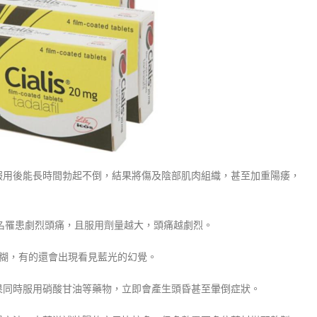
用後能長時間勃起不倒，結果將傷及陰部肌肉組織，甚至加重陽痿，
1名罹患劇烈頭痛，且服用劑量越大，頭痛越劇烈。
模糊，有的還會出現看見藍光的幻覺。
果同時服用硝酸甘油等藥物，立即會產生頭昏甚至暈倒症狀。