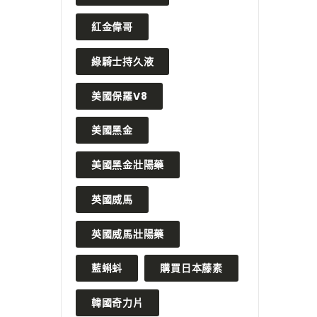
紅金偉哥
綠騎士持久液
美國保羅V8
美國黑金
美國黑金壯陽藥
英國威馬
英國威馬壯陽藥
藍蝌蚪
購買日本藤素
韓國奇力片