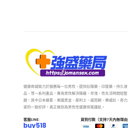
健康商城致力於服務每一位男性，提供壯陽藥、印度藥、持久液
品、等一系列產品，專為男性解決陽痿、早洩、性生活時間短暫
題，其中日本藤素、美國黑金、犀利士、威而鋼、樂威壯、奇力
家的一致好評，真正做到為男性性健康保駕護航。
客服LINE:
貨到付款（支持7天內無理由
buy518