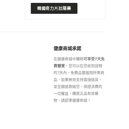
韓國奇力片壯陽藥
健康商城承諾
在健康商城中購物
可享受7天免
費鑒賞
，您可以在您收到貨物
的7天內，免費品嘗服用所寄商
品，如果無效支持直接退貨，
並全額退款給您，保證消費的
一切權益，購買正品有效藥
物，請認準健康商城！