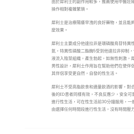
由於犀利士的副作用較多，推薦使用中醫壯
操作相對複雜繁瑣。
犀利士是治療陽痿早洩的良好藥物，並且能
麼效果。
犀利士主要成分他達拉非是環磷酸鳥苷特異
氮，特異性磷酸二酯酶5受到他達拉非抑制
液流入陰莖組織，產生勃起，如無性刺激，
男性設計，犀利士作用旨在幫助他們在使伴
其伴侶享受更自然，自發的性生活。
犀利士不受高脂飲食和適量飲酒的影響，對合
後的ED患者同樣有效，不良反應少，安全可
進行性生活，可在性生活前30分鐘服用，一
由選擇任何時間段進行性生活，沒有時間壓