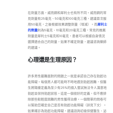
在劑量方面，威而鋼和犀利士也有所不同。威而鋼的常
見劑量有25毫克、50毫克和100毫克三種，建議首次服
用50毫克，之後根據效果調整劑量（增減）。而
犀利士
的劑量
則為5毫克、10毫克和20毫克三種，常見的推薦
劑量是犀利士5毫克和10毫克，患者可以根據自身情況
選擇適合自己的劑量，如果不確定劑量，建議咨詢藥師
的建議。
心理還是生理原因？
許多男性最難面對的問題之一就是承認自己存在勃起功
能障礙。每個男人都可能時不時地遇到勃起困難，但醫
生將陽痿定義為至少有25%的插入嘗試無法令人滿意地
勃起並保持勃起狀態。這是一個很好的定義，但不應排
除那些較輕度困難的男性獲得治療。一個簡單的問卷可
以幫助您確定自己是否有勃起功能障礙（詳見下文）。
如果確診為勃起功能障礙，建議諮詢初級保健醫生、泌