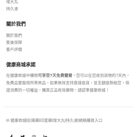
增大丸
持久液
關於我們
關於我們
售後保障
客戶評價
健康商城承諾
在健康商城中購物
可享受7天免費鑒賞
，您可以在您收到貨物的7天內，
免費品嘗服用所寄商品，如果無效支持直接退貨，並全額退款給您，保
證消費的一切權益，購買正品有效藥物，請認準健康商城！
© 健康商城|壯陽藥|印度藥|增大丸|持久液|網絡購買入口