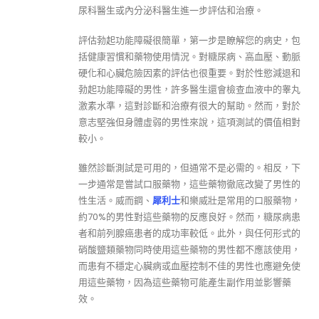
尿科醫生或內分泌科醫生進一步評估和治療。
評估勃起功能障礙很簡單，第一步是瞭解您的病史，包
括健康習慣和藥物使用情況。對糖尿病、高血壓、動脈
硬化和心臟危險因素的評估也很重要。對於性慾減退和
勃起功能障礙的男性，許多醫生還會檢查血液中的睾丸
激素水準，這對診斷和治療有很大的幫助。然而，對於
意志堅強但身體虛弱的男性來說，這項測試的價值相對
較小。
雖然診斷測試是可用的，但通常不是必需的。相反，下
一步通常是嘗試口服藥物，這些藥物徹底改變了男性的
性生活。威而鋼、
犀利士
和樂威壯是常用的口服藥物，
約70%的男性對這些藥物的反應良好。然而，糖尿病患
者和前列腺癌患者的成功率較低。此外，與任何形式的
硝酸鹽類藥物同時使用這些藥物的男性都不應該使用，
而患有不穩定心臟病或血壓控制不佳的男性也應避免使
用這些藥物，因為這些藥物可能產生副作用並影響藥
效。