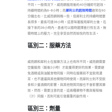
不同。一般情況下，威而鋼服用後約40分鐘即可起效，
持續時間約為6-8小時；而
犀利士的起效時間
通常在60
分鐘左右，比威而鋼稍晚一些，但犀利士的持續時間要
長得多，最長可達36小時。這意味著服用犀利士後，在
接下來的36小時內，患者可以隨時選擇進行性生活，無
需時間上的壓力，完全享受自然而愉悅的性生活。
區別二：服藥方法
威而鋼和犀利士在服藥方法上也有所不同。威而鋼需要
空腹服用（飯後2小時）才能獲得更好的效果，需要避
免酒精或與油膩食物同服，同時在服藥前不宜飲用濃
茶，也不建議與其他藥物同時使用。而犀利士則不受飲
食和少量酒精的影響，與其他物質同服也不會影響其藥
效。然而，需要注意的是，這兩種藥物不應與葡萄柚
（汁）同服，否則可能引發嚴重的副作用。
區別三：劑量