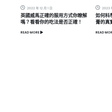
 月 1 日
2023 年 3 月 18 日
正確的服用方式你瞭解
如何科學增大海綿體和黑豹
你的吃法是否正確！
膏的真實效果
READ MORE