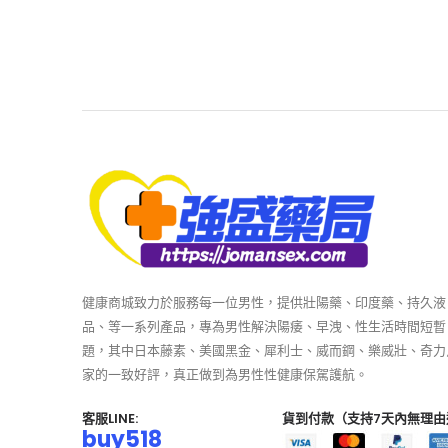
健康商城致力於服務每一位男性，提供壯陽藥、印度藥、持久液
品、等一系列產品，專為男性解決陽痿、早洩、性生活時間短暫
題，其中日本藤素、美國黑金、犀利士、威而鋼、樂威壯、奇力
家的一致好評，真正做到為男性性健康保駕護航。
客服LINE:
貨到付款（支持7天內無理由
buy518