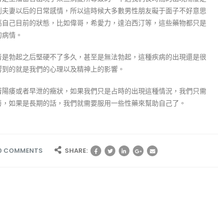
到夫妻以后的日常感情，所以這時候大多數男性朋友礙于面子不好意思
高自己目前的狀態，比如偉哥，希愛力，達泊西汀等，這些藥物都只是
的病情。
者是勃起之后堅硬不了多久，甚至是無法勃起，這種疾病的出現還是很
響到的就是我們的心理以及精神上的影響。
著陽痿或者早泄的癥狀，如果我們只是占時的出現這種情況，我們只需
善，如果是長期的話，我們就需要服用一些性藥來幫助自己了。
0 COMMENTS
SHARE: