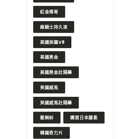
紅金偉哥
綠騎士持久液
美國保羅V8
美國黑金
美國黑金壯陽藥
英國威馬
英國威馬壯陽藥
藍蝌蚪
購買日本藤素
韓國奇力片