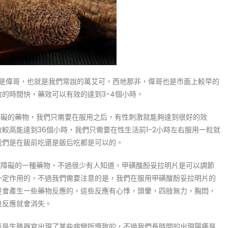
是偉哥，也就是我們常說的萬艾可，西地那非，偉哥也是市面上較早的
的時間快，藥效可以有效的達到3-4個小時。
障礙的藥物，我們只需要在服用之后，有性刺激就能夠達到很好的效
較高能達到36個小時，我們只需要在性生活前1-2小時左右服用一粒就
我們是在飯前吃還是飯后吃都是可以的。
能障礙的一種藥物，不過很少有人知道，甲磺酸酚妥拉明片是可以調節
一定作用的，不過我們需要注意的是，我們在服用甲磺酸酚妥拉明片的
是會產生一些藥物反應的，這些反應有心悸，頭暈，四肢無力，胸悶，
良反應就會消失。
者是生殖器官出現了某些病變所導致的，不過我們長時間的出現陽痿是