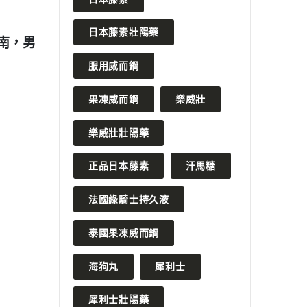
 月 14 日
2024 年 3 月 20 日
日本藤素壯陽藥
偉哥的神奇功效揭秘
奇力片壯陽藥是否真的擁有
草本壯陽第一品牌的實力？
服用威而鋼
READ MORE
果凍威而鋼
樂威壯
樂威壯壯陽藥
正品日本藤素
汗馬糖
法國綠騎士持久液
泰國果凍威而鋼
海狗丸
犀利士
犀利士壯陽藥