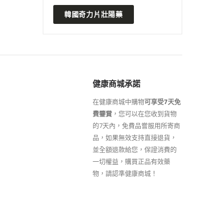
韓國奇力片壯陽藥
健康商城承諾
在健康商城中購物
可享受7天免
費鑒賞
，您可以在您收到貨物
的7天內，免費品嘗服用所寄商
品，如果無效支持直接退貨，
並全額退款給您，保證消費的
一切權益，購買正品有效藥
物，請認準健康商城！