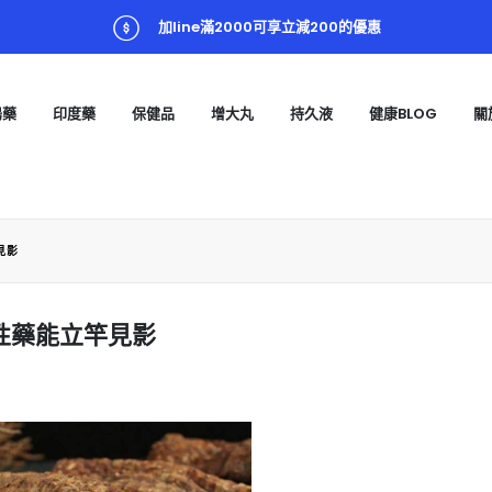
加line滿2000可享立減200的優惠
陽藥
印度藥
保健品
增大丸
持久液
健康BLOG
關
見影
性藥能立竿見影