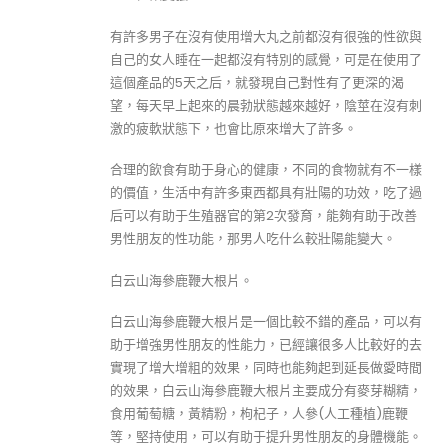
有許多男子在沒有使用增大丸之前都沒有很強的性欲與
自己的女人睡在一起都沒有特別的感覺，可是在使用了
這個產品的5天之后，就發現自己對性有了更深的渴
望，每天早上起來的晨勃狀態越來越好，陰莖在沒有刺
激的疲軟狀態下，也會比原來增大了許多。
合理的飲食有助于身心的健康，不同的食物就有不一樣
的價值，生活中有許多東西都具有壯陽的功效，吃了過
后可以有助于生殖器官的第2次發育，能夠有助于改善
男性朋友的性功能，那男人吃什么較壯陽能變大。
白云山海參鹿鞭大根片。
白云山海參鹿鞭大根片是一個比較不錯的產品，可以有
助于增強男性朋友的性能力，已經讓很多人比較好的去
實現了增大增粗的效果，同時也能夠起到延長做愛時間
的效果，白云山海參鹿鞭大根片主要成分有麥芽糊精，
食用葡萄糖，黃精粉，枸杞子，人參(人工種植)鹿鞭
等，堅持使用，可以有助于提升男性朋友的身體機能。