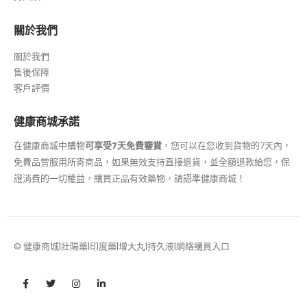
關於我們
關於我們
售後保障
客戶評價
健康商城承諾
在健康商城中購物
可享受7天免費鑒賞
，您可以在您收到貨物的7天內，
免費品嘗服用所寄商品，如果無效支持直接退貨，並全額退款給您，保
證消費的一切權益，購買正品有效藥物，請認準健康商城！
© 健康商城|壯陽藥|印度藥|增大丸|持久液|網絡購買入口