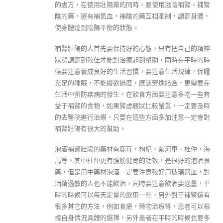
的處方，在使用壯陽藥的同時，要使用滋陰補腎，補腎
陰的藥，還有補氣血，補陰的藥互相牽制，調節身體，
使身體達到陰陽平衡的狀態。
補腎壯陽的人首先要保持好的心態，只有把自己的精神
狀態調節到較佳才能對治療起到幫助，同時在平時的時
候要注意養成良好的生活習慣，要注意生活規律，保證
充足的睡眠，不能縱欲過度，應該勞逸結合，更需要在
生活中預防疾病的發生，在飲食方面要注意多吃一些有
益于補腎的食物，如果腎虛癥狀比較嚴重，一定要及時
的去醫院進行治療，只要在這些方面多加注意一定會對
補腎壯陽有很大的幫助。
泡酒補腎壯陽的藥材有鹿茸，枸杞，紫河車，杜仲，海
馬等，其中杜仲更有強筋健骨的功效，是很好的泡酒良
藥，但是用中藥材泡酒一定要注意較好用玻璃器皿，對
酒精過敏的人也不能飲酒，同時要注意飲酒要適量，平
時的時候可以每天定量的飲用一些，另外對于補腎還有
很多其它的方法，例如食療，藥物治療等，患者可以根
據自身情況具體的選擇，另外患者在平時的時候也要多