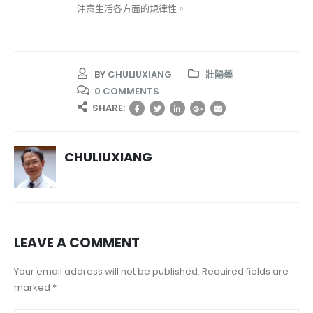
注意生活各方面的規律性。
BY
CHULIUXIANG
壯陽藥
0 COMMENTS
SHARE:
CHULIUXIANG
LEAVE A COMMENT
Your email address will not be published. Required fields are
marked *