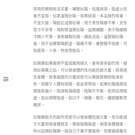
常用的藥物有淫羊藿，補腎壯陽，祛風除濕，陰虛火旺
者不宜用，仙茅溫腎壯陽，祛寒除濕，本品燥烈有毒，
不宜久服，陽起石溫腎壯陽，用于男性陽痿不舉，女性
宮冷不孕等，海狗腎溫腎壯陽，益精補髓，用于陽痿精
冷精少不育，海馬補腎壯陽，調氣活血，溫腎陽壯陽
道，用于治療腎陽虧虛，陽痿不舉，兼腎關不固者，可
與鹿茸，人參，熟地等配伍。
壯陽藥如果服用不當或服用過久，會有很多副作用，服
用壯陽藥之后，可以使身體的性功能迅速亢奮，容易透
支身體，房事過度的亢奮狀態可以導致腎精即陰液丟
失，但關于人體有陰陽，氣血等學說，如果壯陽過度就
使陰氣偏少，陰液耗損過度，陰陽不平衡，從而出現陰
虛，如出現腎陰虛，如口干，頭暈，眼花，腰膝酸軟等
癥狀。
壯陽藥較大的副作用是可以使身體迅速亢奮，性功能過
于亢奮而使身體透支，導致陰陽兩虛，損害身體健康，
所以這類壯陽藥一般自己千萬不要服用，而要通過醫生