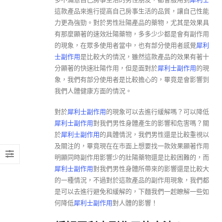
這款產品來進行提高自己房事生活的品質，讓自己性能
力更為強勁。對於男性壯陽產品的藥物，尤其是效果具
有那麼顯著的速效壯陽藥物，多多少少都是會有副作用
的現象，在眾多使用者當中，也有部分使用者感覺
犀利
士副作用
是比較大的情況，雖然這款產品的效果有著十
分顯著的快速壯陽作用，但是面對於
犀利士副作用
的現
象，我們有部分使用者是比較擔心的，畢竟是會影響到
我們人體健康方面的情況。
對於
犀利士副作用
的現象可以去進行緩解嗎？可以降低
犀利士副作用
對我們男性身體產生的影響和危害嗎？關
於
犀利士副作用
的具體情況，我們男性還是比較重視以
及關注的，畢竟現在在市面上想要找一款效果顯著作用
明顯同時副作用影響少的壯陽藥物還是比較困難的，而
犀利士副作用
對我們男性身體所帶來的影響還是比較大
的一種情況，不過對於這款產品的副作用現象，我們都
是可以去進行避免和緩解的，下麵我們一起瞭解一些如
何降低
犀利士副作用
對人體的影響！