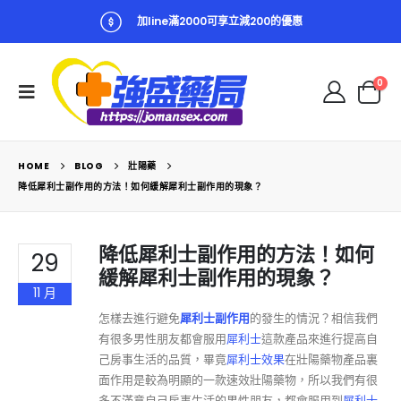
加line滿2000可享立減200的優惠
0
HOME
BLOG
壯陽藥
降低犀利士副作用的方法！如何緩解犀利士副作用的現象？
降低犀利士副作用的方法！如何
29
緩解犀利士副作用的現象？
11 月
怎樣去進行避免
犀利士副作用
的發生的情況？相信我們
有很多男性朋友都會服用
犀利士
這款產品來進行提高自
己房事生活的品質，畢竟
犀利士效果
在壯陽藥物產品裏
面作用是較為明顯的一款速效壯陽藥物，所以我們有很
多不滿意自己房事生活的男性朋友，都會服用到
犀利士