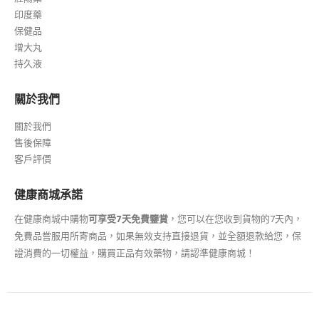
印度藥
保健品
增大丸
持久液
關於我們
關於我們
售後保障
客戶評價
健康商城承諾
在健康商城中購物
可享受7天免費鑒賞
，您可以在您收到貨物的7天內，
免費品嘗服用所寄商品，如果無效支持直接退貨，並全額退款給您，保
證消費的一切權益，購買正品有效藥物，請認準健康商城！