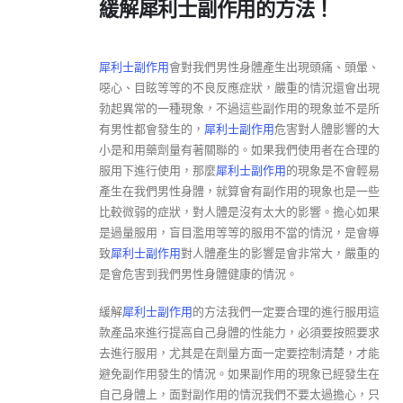
緩解犀利士副作用的方法！
犀利士副作用
會對我們男性身體產生出現頭痛、頭暈、
噁心、目眩等等的不良反應症狀，嚴重的情況還會出現
勃起異常的一種現象，不過這些副作用的現象並不是所
有男性都會發生的，
犀利士副作用
危害對人體影響的大
小是和用藥劑量有著關聯的。如果我們使用者在合理的
服用下進行使用，那麼
犀利士副作用
的現象是不會輕易
產生在我們男性身體，就算會有副作用的現象也是一些
比較微弱的症狀，對人體是沒有太大的影響。擔心如果
是過量服用，盲目濫用等等的服用不當的情況，是會導
致
犀利士副作用
對人體產生的影響是會非常大，嚴重的
是會危害到我們男性身體健康的情況。
緩解
犀利士副作用
的方法我們一定要合理的進行服用這
款產品來進行提高自己身體的性能力，必須要按照要求
去進行服用，尤其是在劑量方面一定要控制清楚，才能
避免副作用發生的情況。如果副作用的現象已經發生在
自己身體上，面對副作用的情況我們不要太過擔心，只