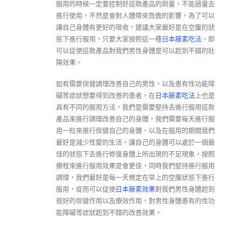
服用的時候一定要控制好這款產品的劑量，不能過量去
進行使用，不然是會對人體帶來負擔的影響，為了可以
讓自己身體有更好的吸收，建議大家最好是在空腹的狀
態下進行服用，只要大家按照這一種
日本藤素吃法
，即
可以促使這款產品對我們男性身體是可以起到不錯的壯
陽效果。
如有需要保健調理改善自己的男性，以及患有性功能障
礙等症狀想要得到改善的患者，在
日本藤素吃法
上也是
具有不同的服用方法，我們是需要堅持去進行服用這款
產品來進行調理改善自己的身體，我們需要每天進行服
用一粒來進行保健自己的身體，以及在服用的期間我們
最好是減少性愛的生活，讓自己的身體可以處於一個最
佳的狀態下去進行修復身體上所出現的不足現象，按照
療程來進行服用效果是會更佳，同時我們堅持進行服用
調理，我們最好是每一天規定在早上的空腹狀態下進行
服用，從而可以促使
日本藤素效果
對我們男性身體起到
很好的保健作用以及療效作用，對男性身體患有的性功
能障礙等症狀起到不錯的改善效果。